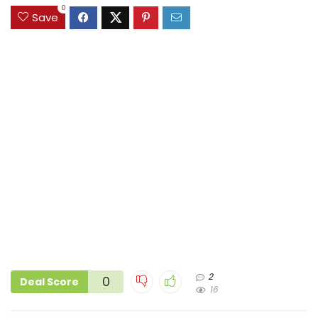
0
Save
2
0
Deal Score
16