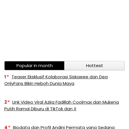
Popular in month
Hottest
1
Teaser Eksklusif Kolaborasi Siskaeee dan Dea
OnlyFans Bikin Heboh Dunia Maya
2
Link Video Viral Azka Fadillah Coolmax dan Mukena
Putih Ramai Diburu di TikTok dan X
4
Biodata dan Profil Andini Permata yang Sedang