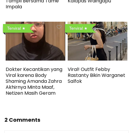
Tampil Bersama Tame
Kalapas Waingapu
Impala
Terviral
Terviral
Dokter Kecantikan yang
Viral! Outfit Febby
Viral karena Body
Rastanty Bikin Warganet
Shaming Amanda Zahra
Salfok
Akhirnya Minta Maaf,
Netizen Masih Geram
2 Comments