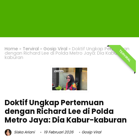
Home
»
Terviral
»
Gosip Viral
»
Doktif Ungkap Pertemuan
TERVIRAL
dengan Richard Lee di Polda Metro Jaya: Dia Kabur-
kaburan
Doktif Ungkap Pertemuan
dengan Richard Lee di Polda
Metro Jaya: Dia Kabur-kaburan
Siska Ariani
19 Februari 2026
Gosip Viral