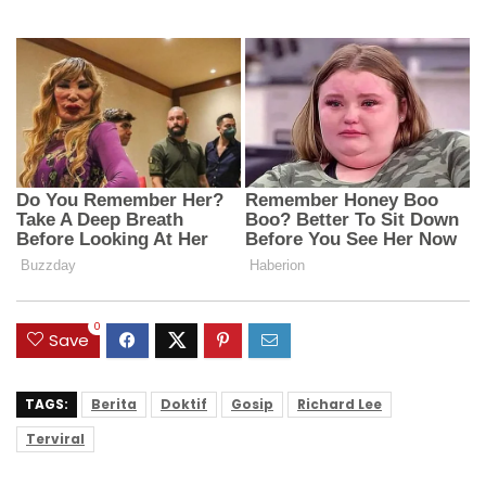
0
Save
TAGS:
Berita
Doktif
Gosip
Richard Lee
Terviral