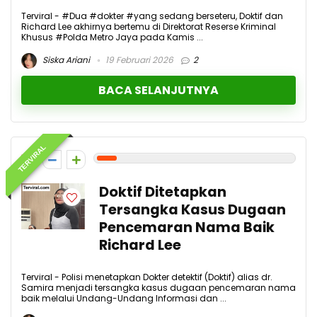
Terviral - #Dua #dokter #yang sedang berseteru, Doktif dan
Richard Lee akhirnya bertemu di Direktorat Reserse Kriminal
Khusus #Polda Metro Jaya pada Kamis ...
Siska Ariani
19 Februari 2026
2
BACA SELANJUTNYA
TERVIRAL
1
Doktif Ditetapkan
Tersangka Kasus Dugaan
Pencemaran Nama Baik
Richard Lee
Terviral - Polisi menetapkan Dokter detektif (Doktif) alias dr.
Samira menjadi tersangka kasus dugaan pencemaran nama
baik melalui Undang-Undang Informasi dan ...