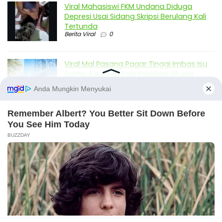
Viral Mahasiswi FKM Undana Diduga
Depresi Usai Sidang Skripsi Berulang Kali
Tertunda
Berita Viral
0
Viral Mal Pasang Pagar Tinggi Imbas Isu
Demo Agustus, Polri Pastikan Situasi
Aman dan Tingkatkan Intelijen serta
Patroli Siber
Berita Viral
1
Viral Alutsista Berjejer di Monas Dikaitkan
Demo Besar, Mabes TNI Beri Penjelasan
Berita Viral
2
Viral Ayah Tinggalkan Istri dan Bayi Demi
Dugaan Selingkuhan Sesama Jenis
X
Berita Viral
2