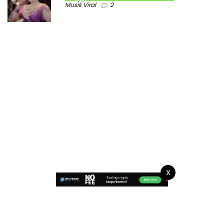
Musik Viral
2
X