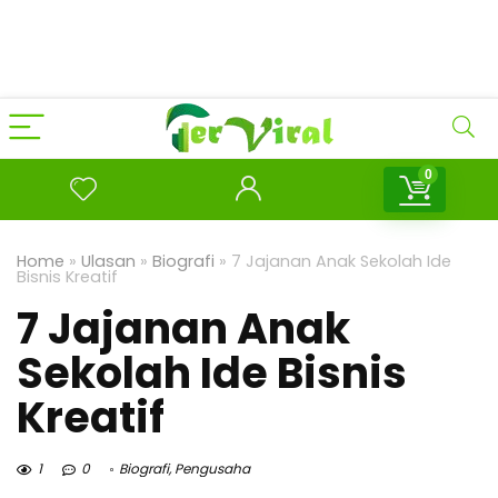
0
Home
»
Ulasan
»
Biografi
»
7 Jajanan Anak Sekolah Ide
Bisnis Kreatif
7 Jajanan Anak
Sekolah Ide Bisnis
Kreatif
1
0
Biografi
,
Pengusaha