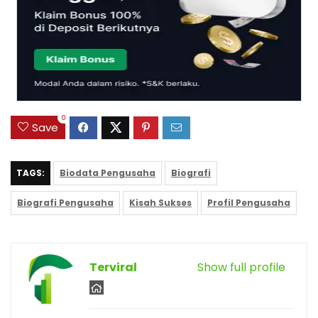
0
Save
TAGS:
Biodata Pengusaha
Biografi
Biografi Pengusaha
Kisah Sukses
Profil Pengusaha
Terviral
Show full profile