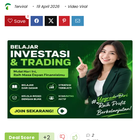
Terviral
19 April 2026
Video Viral
0
Save
2
+2
Deal Score