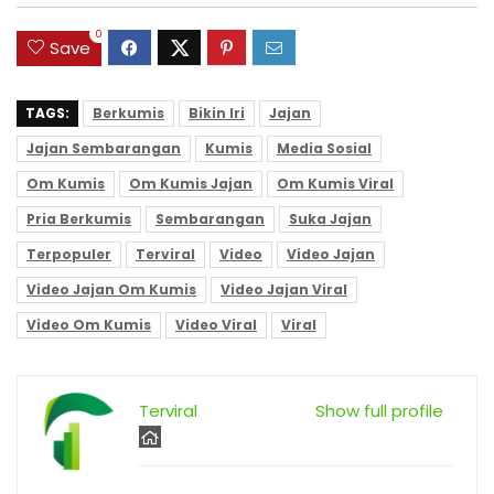
0
Save
TAGS:
Berkumis
Bikin Iri
Jajan
Jajan Sembarangan
Kumis
Media Sosial
Om Kumis
Om Kumis Jajan
Om Kumis Viral
Pria Berkumis
Sembarangan
Suka Jajan
Terpopuler
Terviral
Video
Video Jajan
Video Jajan Om Kumis
Video Jajan Viral
Video Om Kumis
Video Viral
Viral
Terviral
Show full profile