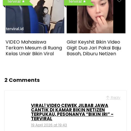
Terviral
Terviral
VIDEO Mahasiswa
Gila! Keyshit Bikin Video
Terkam Mesum di Ruang
Gigit Dua Jari Pakai Baju
Kelas Unair Bikin Viral
Basah, Diburu Netizen
2 Comments
Reply
VIRAL! VIDEO CEWEK JILBAB JAWA
CANTIK DI KAMAR BIKIN NETIZEN
TERPUKAU, PESONANYA “BIKIN IRI” -
TERVIRAL
19 April 2026 at 19:43