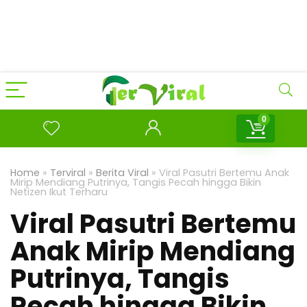
0
Home
»
Terviral
»
Berita Viral
»
Viral Pasutri Bertemu Anak
Mirip Mendiang Putrinya, Tangis Pecah hingga Bikin
Netizen Ikut Terharu
Viral Pasutri Bertemu
Anak Mirip Mendiang
Putrinya, Tangis
Pecah hingga Bikin