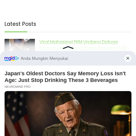
Latest Posts
Viral Mahasiswi FKM Undana Diduga
Depresi Usai Sidang Skripsi Berulang Kali
Tertunda
Berita Viral
0
Viral Mal Pasang Pagar Tinggi Imbas Isu
Demo Agustus, Polri Pastikan Situasi
Aman dan Tingkatkan Intelijen serta
Patroli Siber
Berita Viral
1
Viral Alutsista Berjejer di Monas Dikaitkan
Demo Besar, Mabes TNI Beri Penjelasan
X
Berita Viral
2