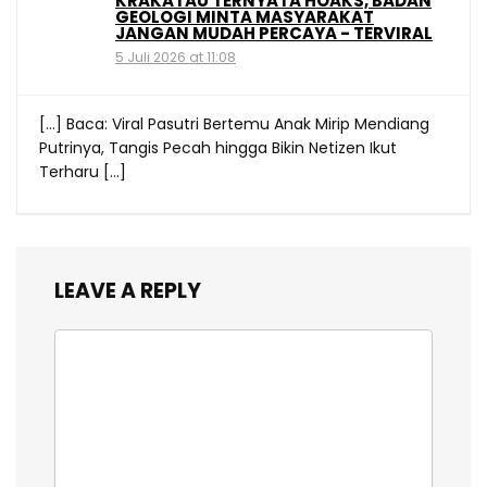
KRAKATAU TERNYATA HOAKS, BADAN
GEOLOGI MINTA MASYARAKAT
JANGAN MUDAH PERCAYA - TERVIRAL
5 Juli 2026 at 11:08
[…] Baca: Viral Pasutri Bertemu Anak Mirip Mendiang
Putrinya, Tangis Pecah hingga Bikin Netizen Ikut
Terharu […]
LEAVE A REPLY