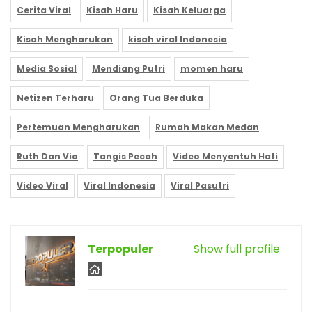
Cerita Viral
Kisah Haru
Kisah Keluarga
Kisah Mengharukan
kisah viral Indonesia
Media Sosial
Mendiang Putri
momen haru
Netizen Terharu
Orang Tua Berduka
Pertemuan Mengharukan
Rumah Makan Medan
Ruth Dan Vio
Tangis Pecah
Video Menyentuh Hati
Video Viral
Viral Indonesia
Viral Pasutri
Terpopuler
Show full profile