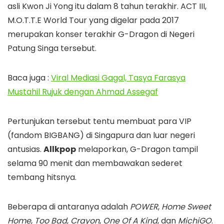
asli Kwon Ji Yong itu dalam 8 tahun terakhir. ACT III,
M.O.T.T.E World Tour yang digelar pada 2017
merupakan konser terakhir G-Dragon di Negeri
Patung Singa tersebut.
Baca juga :
Viral Mediasi Gagal, Tasya Farasya
Mustahil Rujuk dengan Ahmad Assegaf
Pertunjukan tersebut tentu membuat para VIP
(fandom BIGBANG) di Singapura dan luar negeri
antusias.
Allkpop
melaporkan, G-Dragon tampil
selama 90 menit dan membawakan sederet
tembang hitsnya.
Beberapa di antaranya adalah
POWER
,
Home Sweet
Home
,
Too Bad
,
Crayon
,
One Of A Kind
, dan
MichiGO
.