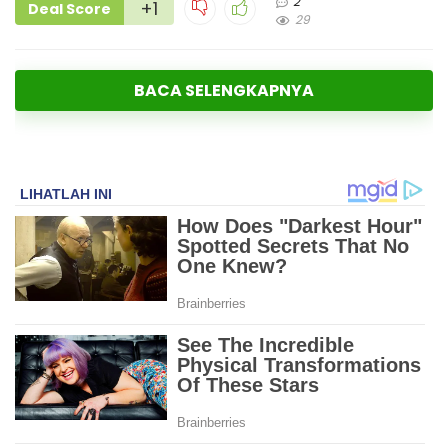
2
+1
Deal Score
29
BACA SELENGKAPNYA