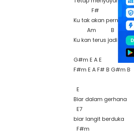
Tetap menyayangi 

            F# 

Ku tak akan pernah go
         Am          B          A 
Ku kan terus jadi sayap
G#m E A E 

F#m E A F# B G#m B 

  E 

Biar dalam gerhana

  E7 

biar langit berduka

  F#m 
