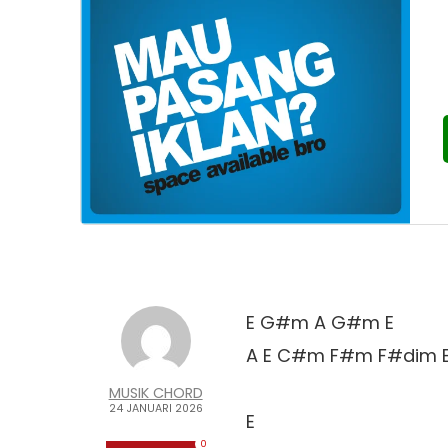
E G#m A G#m E 

A E C#m F#m F#dim E 
MUSIK CHORD
24 JANUARI 2026
E 

0