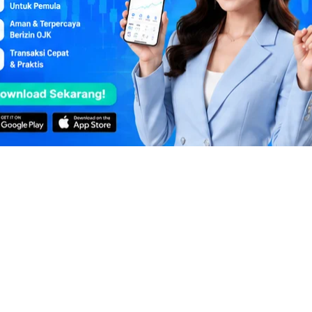
yah



mu … selalu 
