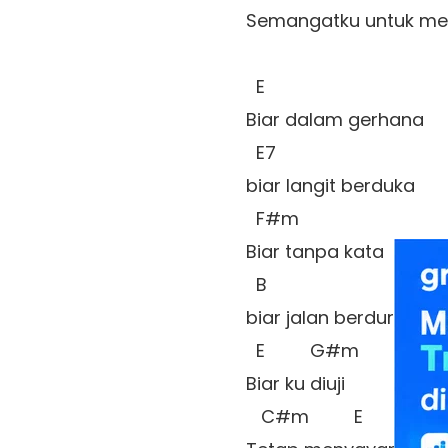
Semangatku untuk me
  E 

Biar dalam gerhana

  E7 

biar langit berduka

  F#m 

Biar tanpa kata 

  B 

biar jalan berduri 

  E         G#m 

Biar ku diuji

   C#m         E 
