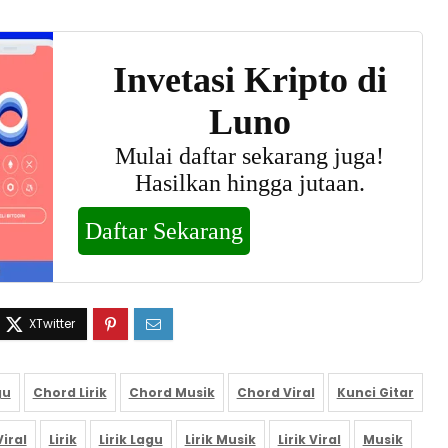
gu
Chord Lirik
Chord Musik
Chord Viral
Kunci Gitar
iral
Lirik
Lirik Lagu
Lirik Musik
Lirik Viral
Musik