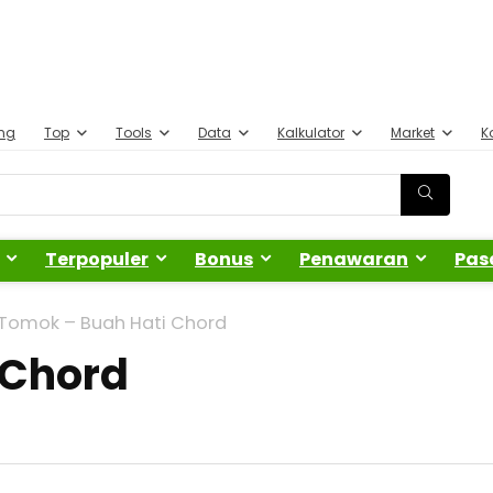
ing
Top
Tools
Data
Kalkulator
Market
K
Terpopuler
Bonus
Penawaran
Pas
Tomok – Buah Hati Chord
 Chord