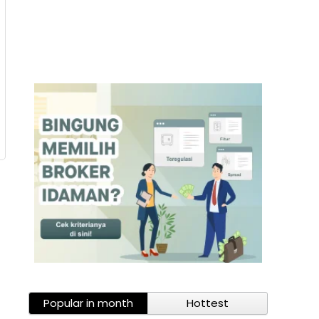
Popular in month
Hottest