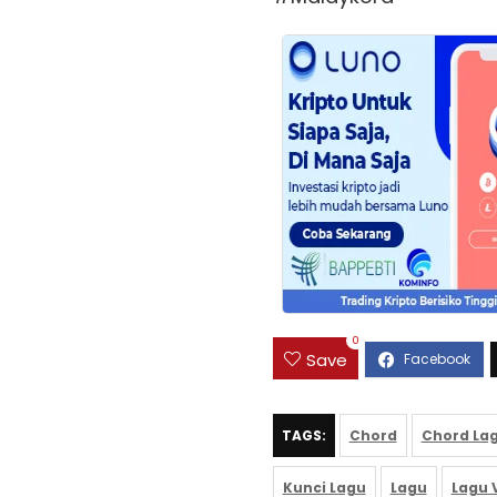
0
Save
TAGS:
Chord
Chord La
Kunci Lagu
Lagu
Lagu V