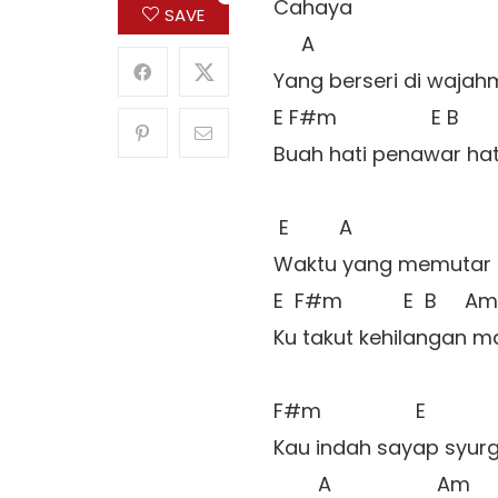
Cahaya

SAVE
     A                

Yang berseri di wajahm
E F#m                 E B 

Buah hati penawar hati
 E         A          

Waktu yang memutar 
E  F#m           E  B     Am 
Ku takut kehilangan m
F#m                 E 

Kau indah sayap syurg
        A                   Am 
