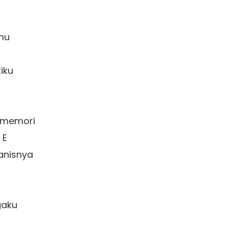
u 

ku  

memori 

E 

anisnya

aku 
