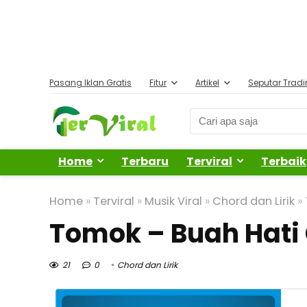
Pasang Iklan Gratis
Fitur
Artikel
Seputar Trad
Home
Terbaru
Terviral
Terbaik
Home
»
Terviral
»
Musik Viral
»
Chord dan Lirik
»
Tomok – Buah Hati
21
0
Chord dan Lirik