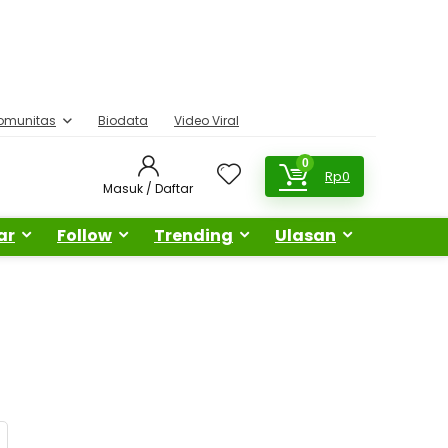
omunitas
Biodata
Video Viral
0
Rp
0
Masuk / Daftar
ar
Follow
Trending
Ulasan