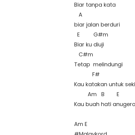
Biar tanpa kata 

   A 

biar jalan berduri 

  E         G#m 

Biar ku diuji

   C#m         

Tetap  melindungi

            F# 

Kau katakan untuk sekia
         Am   B        E   

Kau buah hati anugera
Am E 
#Malaykord