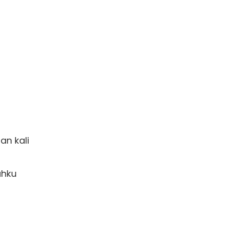
n kali 

hku 
