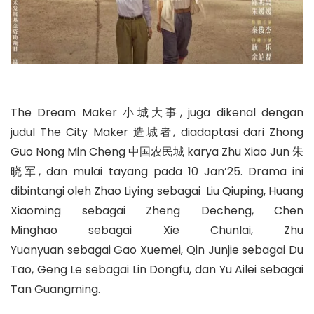
The Dream Maker 小城大事, juga dikenal dengan
judul The City Maker 造城者, diadaptasi dari Zhong
Guo Nong Min Cheng 中国农民城 karya Zhu Xiao Jun 朱
晓军, dan mulai tayang pada 10 Jan’25. Drama ini
dibintangi oleh Zhao Liying sebagai Liu Qiuping, Huang
Xiaoming sebagai Zheng Decheng, Chen
Minghao sebagai Xie Chunlai, Zhu
Yuanyuan sebagai Gao Xuemei, Qin Junjie sebagai Du
Tao, Geng Le sebagai Lin Dongfu, dan Yu Ailei sebagai
Tan Guangming.