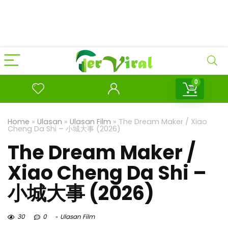
0
Home
»
Ulasan
»
Ulasan Film
»
The Dream Maker / Xiao
Cheng Da Shi – 小城大事 (2026)
The Dream Maker /
Xiao Cheng Da Shi –
小城大事 (2026)
30
0
Ulasan Film