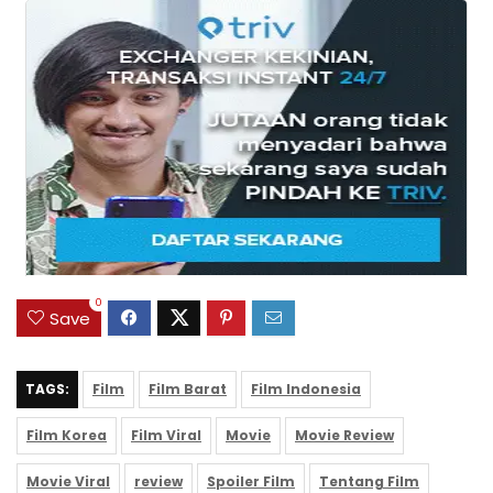
0
Save
TAGS:
Film
Film Barat
Film Indonesia
Film Korea
Film Viral
Movie
Movie Review
Movie Viral
review
Spoiler Film
Tentang Film