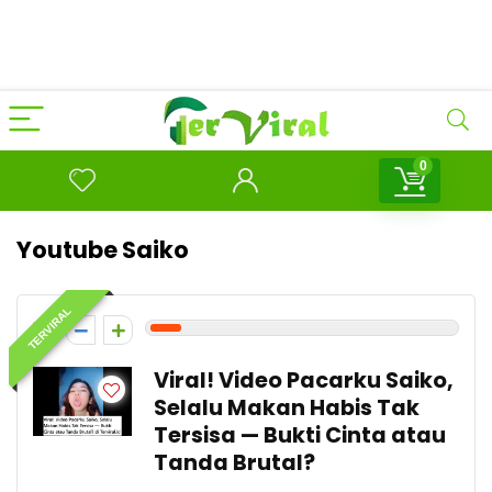
0
Youtube Saiko
TERVIRAL
1
Viral! Video Pacarku Saiko,
Selalu Makan Habis Tak
Tersisa — Bukti Cinta atau
Tanda Brutal?