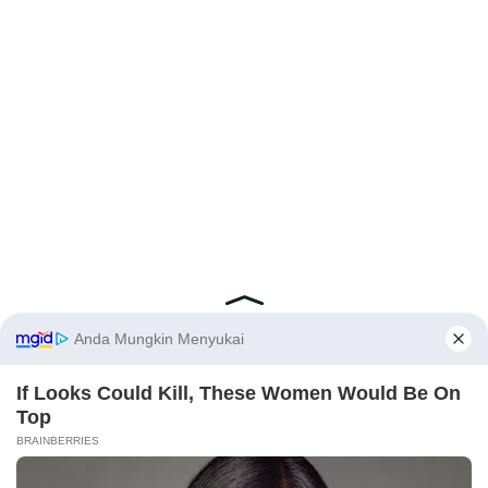
Latest Posts
Viral Mahasiswi FKM Undana Diduga
Depresi Usai Sidang Skripsi Berulang Kali