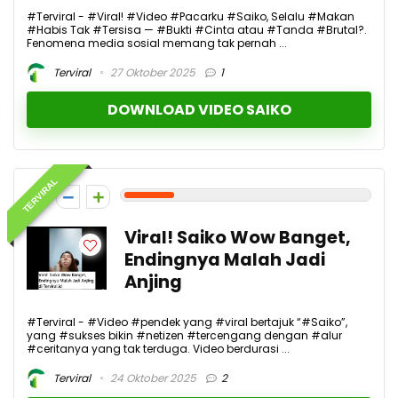
#Terviral - #Viral! #Video #Pacarku #Saiko, Selalu #Makan
#Habis Tak #Tersisa — #Bukti #Cinta atau #Tanda #Brutal?.
Fenomena media sosial memang tak pernah ...
Terviral
27 Oktober 2025
1
DOWNLOAD VIDEO SAIKO
TERVIRAL
2
Viral! Saiko Wow Banget,
Endingnya Malah Jadi
Anjing
#Terviral - #Video #pendek yang #viral bertajuk “#Saiko”,
yang #sukses bikin #netizen #tercengang dengan #alur
#ceritanya yang tak terduga. Video berdurasi ...
Terviral
24 Oktober 2025
2