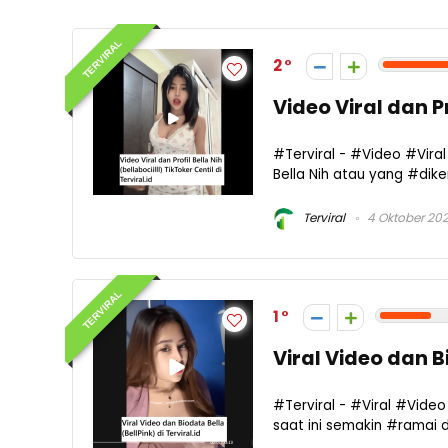
TERVIRAL
2
Video Viral dan Pr
#Terviral - #Video #Viral
Bella Nih atau yang #diken
Terviral
4 Oktober 20
TERVIRAL
1
Viral Video dan B
#Terviral - #Viral #Vide
saat ini semakin #ramai 