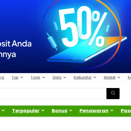
ing
Top
Tools
Data
Kalkulator
Market
K
Terpopuler
Bonus
Penawaran
Pas