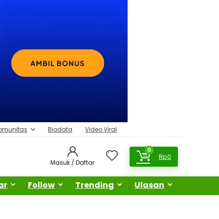
omunitas
Biodata
Video Viral
0
Rp
0
Masuk / Daftar
ar
Follow
Trending
Ulasan