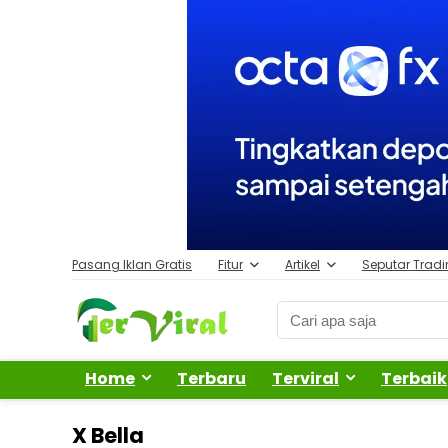
Pasang Iklan Gratis
Fitur
Artikel
Seputar Trad
Home
Terbaru
Terviral
Terbaik
X Bella