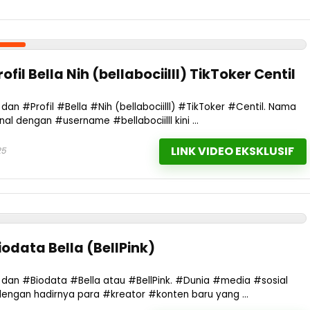
ofil Bella Nih (bellabociilll) TikToker Centil
 dan #Profil #Bella #Nih (bellabociilll) #TikToker #Centil. Nama
al dengan #username #bellabociilll kini ...
LINK VIDEO EKSKLUSIF
25
iodata Bella (BellPink)
o dan #Biodata #Bella atau #BellPink. #Dunia #media #sosial
dengan hadirnya para #kreator #konten baru yang ...