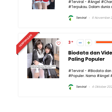
#Terviral - #Angel #Chan
#Terpukau. Dalam dunia co
Terviral
6 November 
TERPOPULER
3
Biodata dan Vide
Paling Populer
#Terviral - #Biodata da
#Populer. Nama #Angel #
Terviral
4 Oktober 20