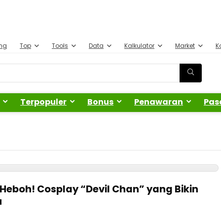
ing
Top
Tools
Data
Kalkulator
Market
K
Terpopuler
Bonus
Penawaran
Pas
 Heboh! Cosplay “Devil Chan” yang Bikin
u