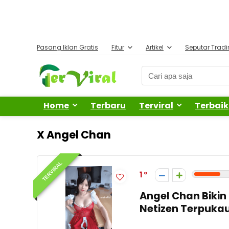
Pasang Iklan Gratis
Fitur
Artikel
Seputar Trad
Home
Terbaru
Terviral
Terbaik
X Angel Chan
TERVIRAL
1
Angel Chan Bikin
Netizen Terpuka