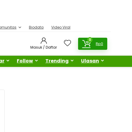
omunitas
Biodata
Video Viral
0
Rp
0
Masuk / Daftar
ar
Follow
Trending
Ulasan