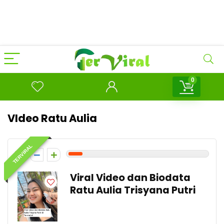
0
VIdeo Ratu Aulia
TERVIRAL
1
Viral Video dan Biodata
Ratu Aulia Trisyana Putri