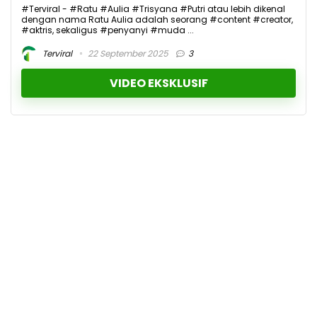
#Terviral - #Ratu #Aulia #Trisyana #Putri atau lebih dikenal
dengan nama Ratu Aulia adalah seorang #content #creator,
#aktris, sekaligus #penyanyi #muda ...
Terviral
22 September 2025
3
VIDEO EKSKLUSIF