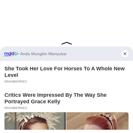
Latest Posts
Viral Mahasiswi FKM Undana Diduga
Depresi Usai Sidang Skripsi Berulang Kali
Tertunda
Berita Viral
0
X