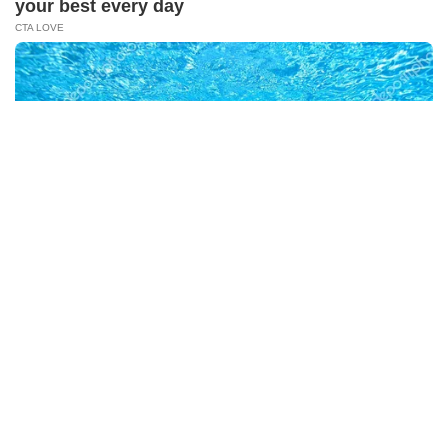
Tertunda
Berita Viral
0
X
Viral Mal Pasang Pagar Tinggi Imbas Isu
Demo Agustus, Polri Pastikan Situasi
Aman dan Tingkatkan Intelijen serta
Patroli Siber
Berita Viral
1
Viral Alutsista Berjejer di Monas Dikaitkan
Demo Besar, Mabes TNI Beri Penjelasan
Berita Viral
2
Viral Ayah Tinggalkan Istri dan Bayi Demi
Dugaan Selingkuhan Sesama Jenis
Berita Viral
2
Viral Lagu Kicau Mania di Luar Negeri,