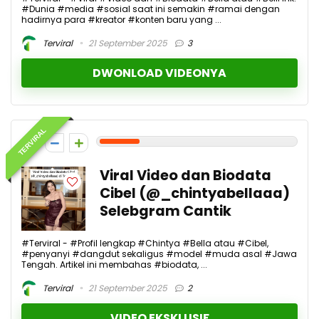
#Dunia #media #sosial saat ini semakin #ramai dengan
hadirnya para #kreator #konten baru yang ...
Terviral
21 September 2025
3
DWONLOAD VIDEONYA
TERVIRAL
2
Viral Video dan Biodata
Cibel (@_chintyabellaaa)
Selebgram Cantik
#Terviral - #Profil lengkap #Chintya #Bella atau #Cibel,
#penyanyi #dangdut sekaligus #model #muda asal #Jawa
Tengah. Artikel ini membahas #biodata, ...
Terviral
21 September 2025
2
VIDEO EKSKLUSIF