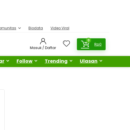
omunitas
Biodata
Video Viral
0
Rp
0
Masuk / Daftar
ar
Follow
Trending
Ulasan