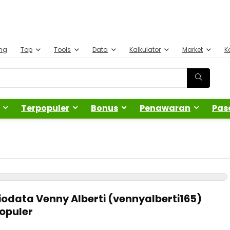
ing
Top
Tools
Data
Kalkulator
Market
K
Terpopuler
Bonus
Penawaran
Pas
Biodata Venny Alberti (vennyalberti165)
Populer