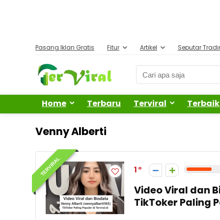
Pasang Iklan Gratis
Fitur
Artikel
Seputar Trad
Home
Terbaru
Terviral
Terbaik
Venny Alberti
TERVIRAL
1
Video Viral dan 
TikToker Paling 