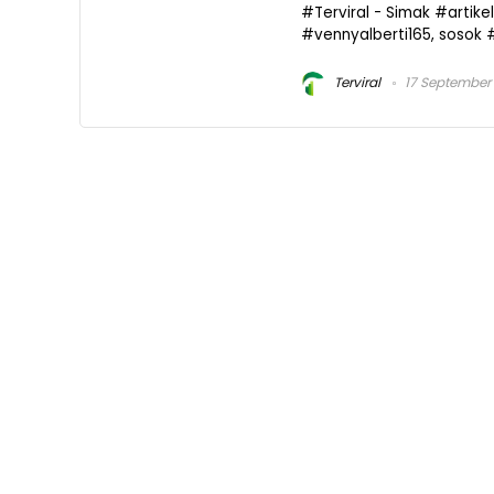
#Terviral - Simak #artik
#vennyalberti165, sosok #
Terviral
17 September