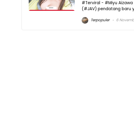
#Terviral - #Miyu Aiza
(#JAV) pendatang baru yan
Terpopuler
6 Novemb