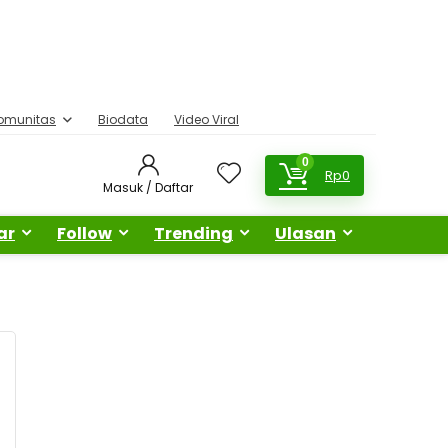
omunitas
Biodata
Video Viral
0
Rp
0
Masuk / Daftar
ar
Follow
Trending
Ulasan