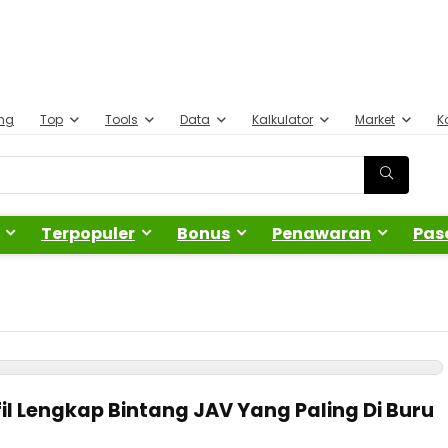
ing
Top
Tools
Data
Kalkulator
Market
K
Terpopuler
Bonus
Penawaran
Pas
fil Lengkap Bintang JAV Yang Paling Di Buru