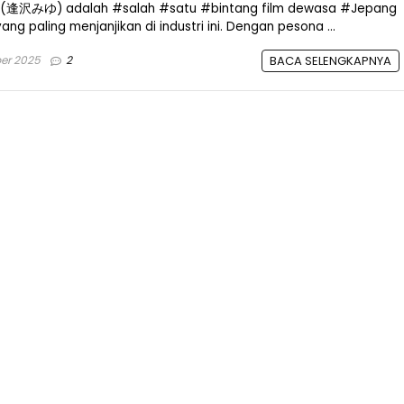
wa (逢沢みゆ) adalah #salah #satu #bintang film dewasa #Jepang
g paling menjanjikan di industri ini. Dengan pesona ...
er 2025
2
BACA SELENGKAPNYA