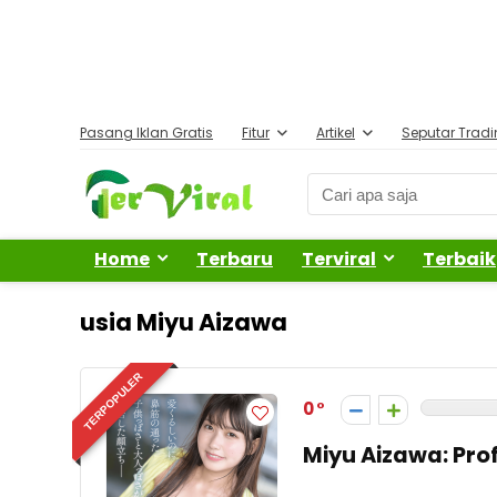
Pasang Iklan Gratis
Fitur
Artikel
Seputar Trad
Home
Terbaru
Terviral
Terbaik
usia Miyu Aizawa
TERPOPULER
0
Miyu Aizawa: Pro