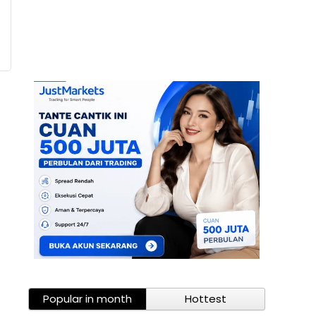
Popular in month
Hottest