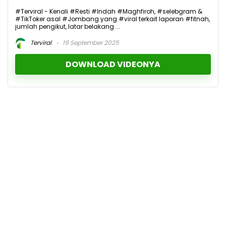
#Terviral - Kenali #Resti #Indah #Maghfiroh, #selebgram &
#TikToker asal #Jombang yang #viral terkait laporan #fitnah,
jumlah pengikut, latar belakang ...
Terviral
19 September 2025
DOWNLOAD VIDEONYA