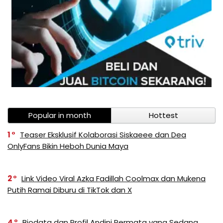
Popular in month
Hottest
1
Teaser Eksklusif Kolaborasi Siskaeee dan Dea
OnlyFans Bikin Heboh Dunia Maya
2
Link Video Viral Azka Fadillah Coolmax dan Mukena
Putih Ramai Diburu di TikTok dan X
4
Biodata dan Profil Andini Permata yang Sedang