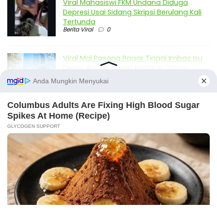
Viral Mahasiswi FKM Undana Diduga
Depresi Usai Sidang Skripsi Berulang Kali
Tertunda
Berita Viral
0
Viral Mal Pasang Pagar Tinggi Imbas Isu
Demo Agustus, Polri Pastikan Situasi
Aman dan Tingkatkan Intelijen serta
Patroli Siber
Berita Viral
1
Viral Alutsista Berjejer di Monas Dikaitkan
Demo Besar, Mabes TNI Beri Penjelasan
Berita Viral
2
Viral Ayah Tinggalkan Istri dan Bayi Demi
Dugaan Selingkuhan Sesama Jenis
X
Berita Viral
2