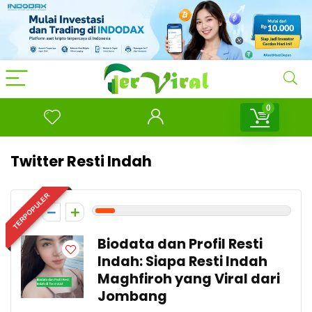
0
Twitter Resti Indah
TERPOPULER
1
Biodata dan Profil Resti
Indah: Siapa Resti Indah
Maghfiroh yang Viral dari
Jombang