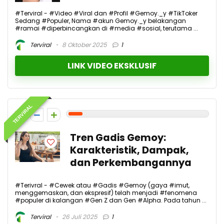
#Terviral - #Video #Viral dan #Profil #Gemoy._y #TikToker
Sedang #Populer, Nama #akun Gemoy._y belakangan
#ramai #diperbincangkan di #media #sosial, terutama ...
Terviral
8 Oktober 2025
1
LINK VIDEO EKSKLUSIF
TERVIRAL
1
Tren Gadis Gemoy:
Karakteristik, Dampak,
dan Perkembangannya
#Terivral - #Cewek atau #Gadis #Gemoy (gaya #imut,
menggemaskan, dan ekspresif) telah menjadi #fenomena
#populer di kalangan #Gen Z dan Gen #Alpha. Pada tahun ...
Terviral
26 Juli 2025
1