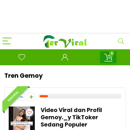
0
Tren Gemoy
TERVIRAL
1
Video Viral dan Profil
Gemoy._y TikToker
Sedang Populer