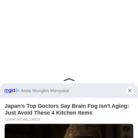
Latest Posts
Viral Mahasiswi FKM Undana Diduga