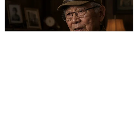
Depresi Usai Sidang Skripsi Berulang Kali
Tertunda
Berita Viral
0
X
Viral Mal Pasang Pagar Tinggi Imbas Isu
Demo Agustus, Polri Pastikan Situasi
Aman dan Tingkatkan Intelijen serta
Patroli Siber
Berita Viral
1
Viral Alutsista Berjejer di Monas Dikaitkan
Demo Besar, Mabes TNI Beri Penjelasan
Berita Viral
2
Viral Ayah Tinggalkan Istri dan Bayi Demi
Dugaan Selingkuhan Sesama Jenis
Berita Viral
2