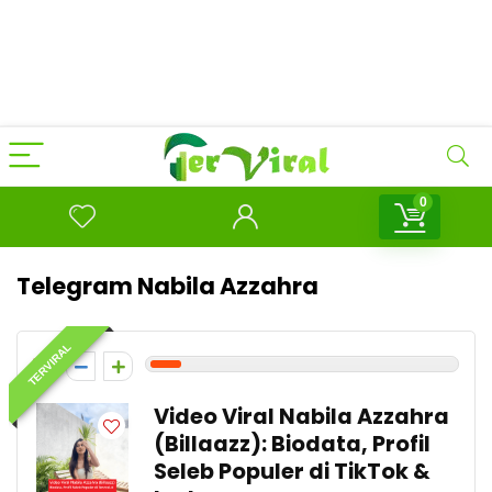
0
Telegram Nabila Azzahra
TERVIRAL
1
Video Viral Nabila Azzahra
(Billaazz): Biodata, Profil
Seleb Populer di TikTok &