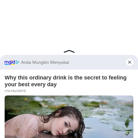
Latest Posts
Viral Mahasiswi FKM Undana Diduga
Depresi Usai Sidang Skripsi Berulang Kali
Tertunda
X
Berita Viral
0