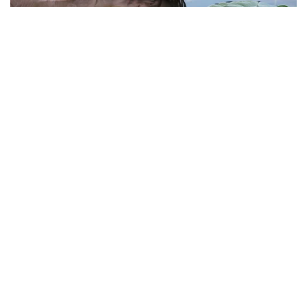
Viral Mal Pasang Pagar Tinggi Imbas Isu
Demo Agustus, Polri Pastikan Situasi
Aman dan Tingkatkan Intelijen serta
Patroli Siber
Berita Viral
1
Viral Alutsista Berjejer di Monas Dikaitkan
Demo Besar, Mabes TNI Beri Penjelasan
Berita Viral
2
Viral Ayah Tinggalkan Istri dan Bayi Demi
Dugaan Selingkuhan Sesama Jenis
Berita Viral
2
Viral Lagu Kicau Mania di Luar Negeri,
Liriknya Disangka “Getcho Money Up”
hingga Ramai di TikTok Global