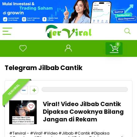
0
Telegram Jilbab Cantik
TERVIRAL
0
Viral! Video Jilbab Cantik
Dipaksa Cowoknya Bilang
Jangan di Rekam
#Terviral - #Viral! #Video #Jilbab #Cantik #Dipaksa