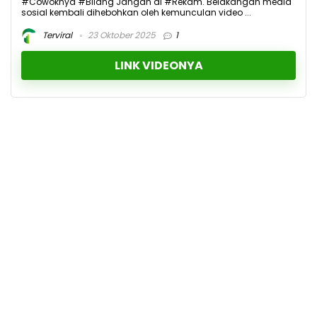
#Cowoknya #Bilang Jangan di #Rekam. Belakangan media
sosial kembali dihebohkan oleh kemunculan video ...
Terviral
23 Oktober 2025
1
LINK VIDEONYA