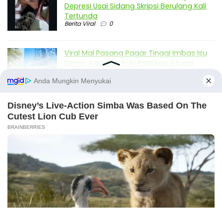
Depresi Usai Sidang Skripsi Berulang Kali
Tertunda
Berita Viral
0
Viral Mal Pasang Pagar Tinggi Imbas Isu
Demo Agustus, Polri Pastikan Situasi
Aman dan Tingkatkan Intelijen serta
Patroli Siber
Berita Viral
1
Viral Alutsista Berjejer di Monas Dikaitkan
Demo Besar, Mabes TNI Beri Penjelasan
Berita Viral
2
Viral Ayah Tinggalkan Istri dan Bayi Demi
Dugaan Selingkuhan Sesama Jenis
Berita Viral
2
X