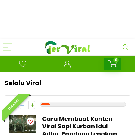
0
Selalu Viral
TERVIRAL
1
Cara Membuat Konten
Viral Sapi Kurban Idul
Adha: Panduan Lengkap