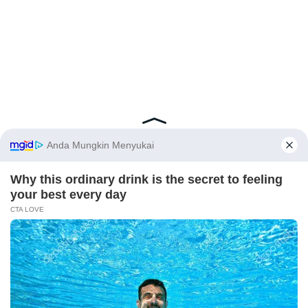
Latest Posts
Viral Mahasiswi FKM Undana Diduga
Depresi Usai Sidang Skripsi Berulang Kali
Tertunda
X