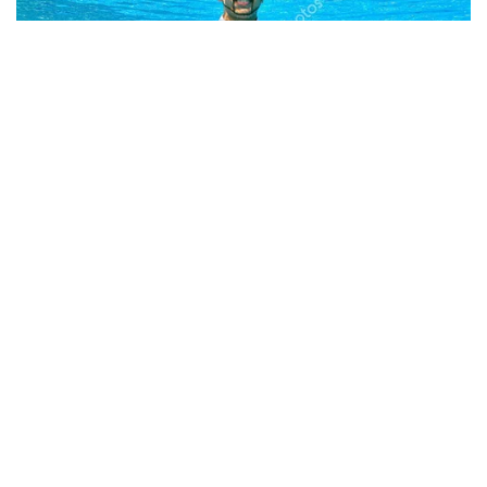
Berita Viral
0
Viral Mal Pasang Pagar Tinggi Imbas Isu
Demo Agustus, Polri Pastikan Situasi
Aman dan Tingkatkan Intelijen serta
Patroli Siber
Berita Viral
1
Viral Alutsista Berjejer di Monas Dikaitkan
Demo Besar, Mabes TNI Beri Penjelasan
Berita Viral
2
Viral Ayah Tinggalkan Istri dan Bayi Demi
Dugaan Selingkuhan Sesama Jenis
Berita Viral
2
Viral Lagu Kicau Mania di Luar Negeri,
Liriknya Disangka “Getcho Money Up”