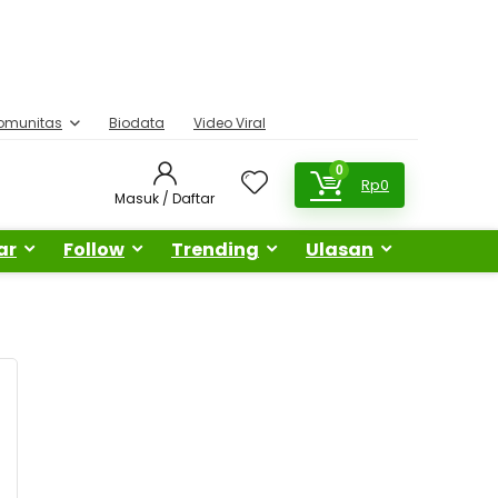
omunitas
Biodata
Video Viral
0
Rp
0
Masuk / Daftar
ar
Follow
Trending
Ulasan