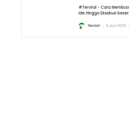
#Terviral - Cara Membuat
Ide Hingga Eksekusi besert
Terviral
5 Juni 2025