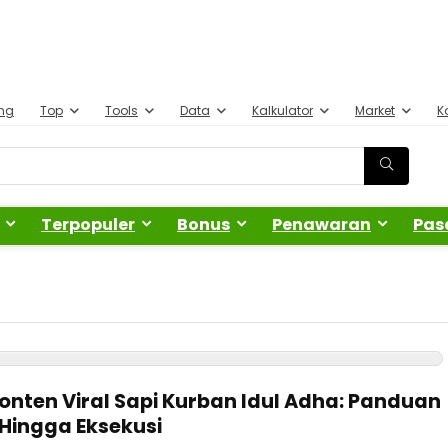
ing
Top
Tools
Data
Kalkulator
Market
K
Terpopuler
Bonus
Penawaran
Pas
nten Viral Sapi Kurban Idul Adha: Panduan
 Hingga Eksekusi