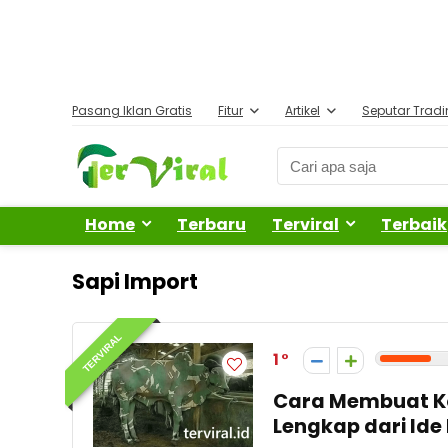
Pasang Iklan Gratis
Fitur
Artikel
Seputar Trad
Home
Terbaru
Terviral
Terbaik
Sapi Import
TERVIRAL
1
Cara Membuat Ko
Lengkap dari Ide