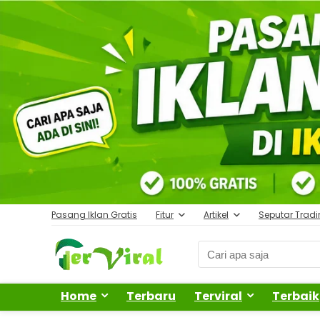
Pasang Iklan Gratis
Fitur
Artikel
Seputar Trad
Home
Terbaru
Terviral
Terbaik