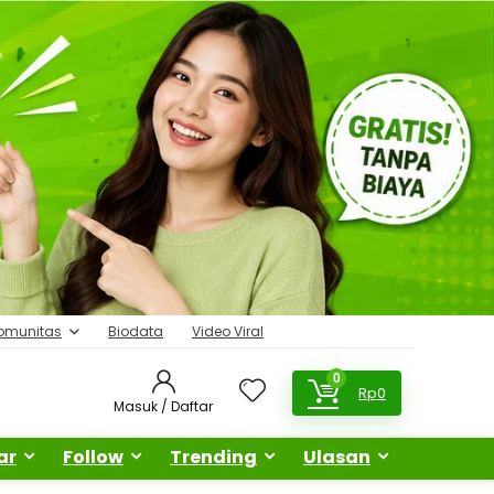
omunitas
Biodata
Video Viral
0
Rp
0
Masuk / Daftar
ar
Follow
Trending
Ulasan