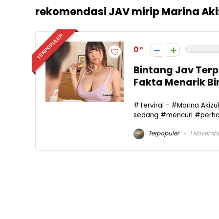
rekomendasi JAV mirip Marina Aki
TERPOPULER
0
Bintang Jav Terp
Fakta Menarik B
#Terviral - #Marina Ak
sedang #mencuri #perhati
Terpopuler
1 Novembe