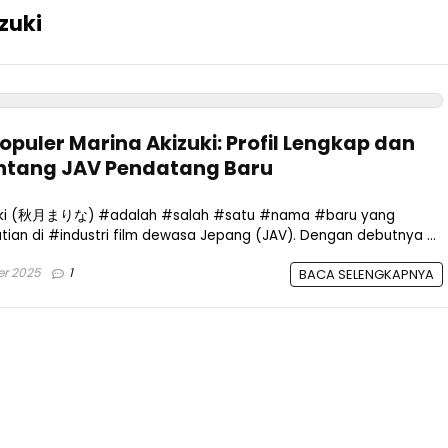
zuki
opuler Marina Akizuki: Profil Lengkap dan
intang JAV Pendatang Baru
izuki (秋月まりな) #adalah #salah #satu #nama #baru yang
an di #industri film dewasa Jepang (JAV). Dengan debutnya ...
r 2025
1
BACA SELENGKAPNYA