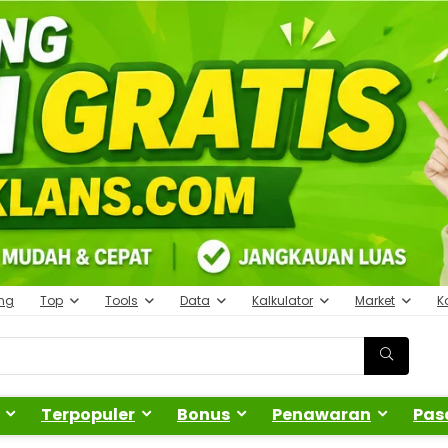
ing
Top
Tools
Data
Kalkulator
Market
K
Terpopuler
Bonus
Penawaran
Pas