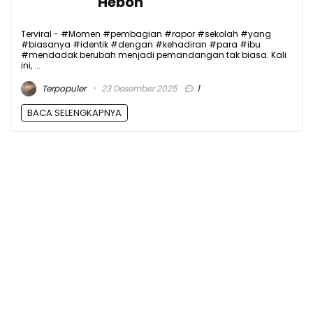
Heboh
Terviral - #Momen #pembagian #rapor #sekolah #yang
#biasanya #identik #dengan #kehadiran #para #ibu
#mendadak berubah menjadi pemandangan tak biasa. Kali
ini, ...
Terpopuler
23 Desember 2025
1
BACA SELENGKAPNYA