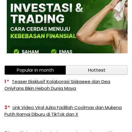
Popular in month
Hottest
1
Teaser Eksklusif Kolaborasi Siskaeee dan Dea
OnlyFans Bikin Heboh Dunia Maya
2
Link Video Viral Azka Fadillah Coolmax dan Mukena
Putih Ramai Diburu di TikTok dan X