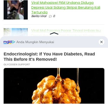
Viral Mahasiswi FKM Undana Diduga
Depresi Usai Sidang Skripsi Berulang Kali
Tertunda
Berita Viral
0
Viral Mal Pasang Pagar Tinggi Imbas Isu
Demo Agustus, Polri Pastikan Situasi
Aman dan Tingkatkan Intelijen serta
Patroli Siber
Berita Viral
1
Viral Alutsista Berjejer di Monas Dikaitkan
Demo Besar, Mabes TNI Beri Penjelasan
Berita Viral
2
Viral Ayah Tinggalkan Istri dan Bayi Demi
Dugaan Selingkuhan Sesama Jenis
X
Berita Viral
2