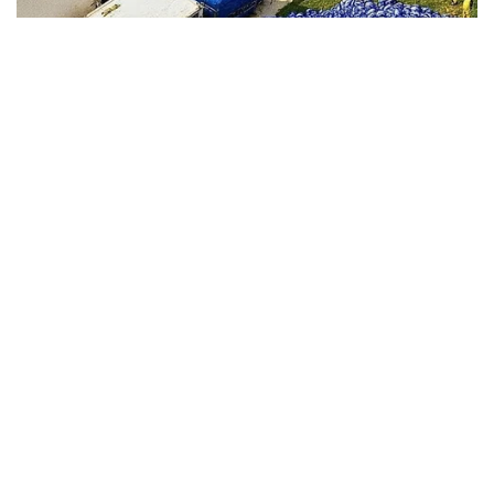
Viral Mal Pasang Pagar Tinggi Imbas Isu
Demo Agustus, Polri Pastikan Situasi
Aman dan Tingkatkan Intelijen serta
Patroli Siber
Berita Viral
1
Viral Alutsista Berjejer di Monas Dikaitkan
Demo Besar, Mabes TNI Beri Penjelasan
Berita Viral
2
Viral Ayah Tinggalkan Istri dan Bayi Demi
Dugaan Selingkuhan Sesama Jenis
Berita Viral
2
Viral Lagu Kicau Mania di Luar Negeri,
Liriknya Disangka “Getcho Money Up”
hingga Ramai di TikTok Global