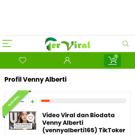
0
Profil Venny Alberti
TERVIRAL
1
Video Viral dan Biodata
Venny Alberti
(vennyalberti165) TikToker