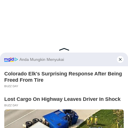
Latest Posts
Viral Mahasiswi FKM Undana Diduga
Depresi Usai Sidang Skripsi Berulang Kali
Tertunda
X
Berita Viral
0