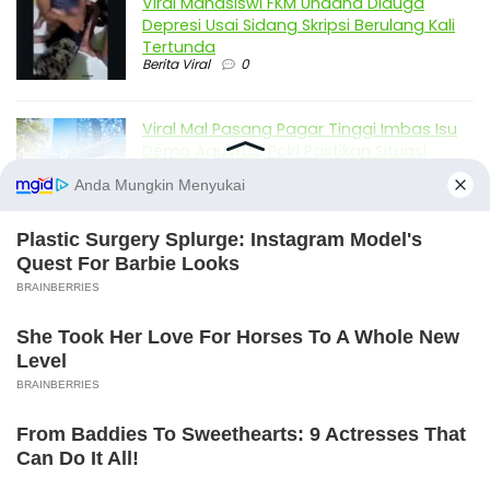
Viral Mahasiswi FKM Undana Diduga
Depresi Usai Sidang Skripsi Berulang Kali
Tertunda
Berita Viral
0
Viral Mal Pasang Pagar Tinggi Imbas Isu
Demo Agustus, Polri Pastikan Situasi
Aman dan Tingkatkan Intelijen serta
Patroli Siber
Berita Viral
1
Viral Alutsista Berjejer di Monas Dikaitkan
Demo Besar, Mabes TNI Beri Penjelasan
Berita Viral
2
Viral Ayah Tinggalkan Istri dan Bayi Demi
Dugaan Selingkuhan Sesama Jenis
X
Berita Viral
2