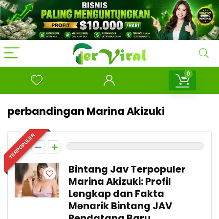
0
perbandingan Marina Akizuki
TERPOPULER
0
Bintang Jav Terpopuler
Marina Akizuki: Profil
Lengkap dan Fakta
Menarik Bintang JAV
Pendatang Baru