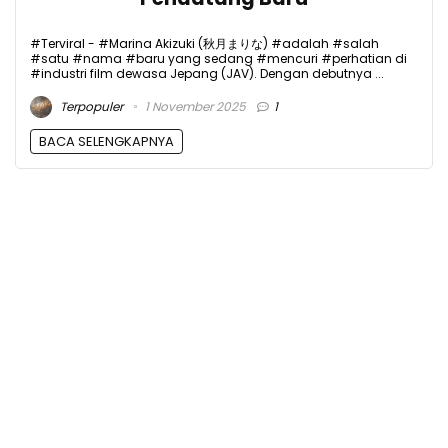
#Terviral - #Marina Akizuki (秋月まりな) #adalah #salah
#satu #nama #baru yang sedang #mencuri #perhatian di
#industri film dewasa Jepang (JAV). Dengan debutnya ...
Terpopuler
1 November 2025
1
BACA SELENGKAPNYA