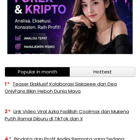
Popular in month
Hottest
1
Teaser Eksklusif Kolaborasi Siskaeee dan Dea
OnlyFans Bikin Heboh Dunia Maya
2
Link Video Viral Azka Fadillah Coolmax dan Mukena
Putih Ramai Diburu di TikTok dan X
4
Biodata dan Profil Andini Permata yang Sedang