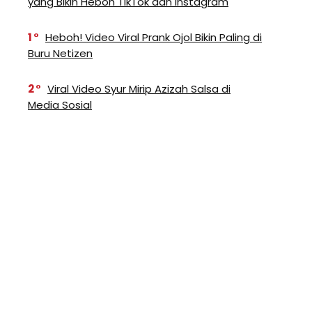
yang Bikin Heboh TikTok dan Instagram
1
Heboh! Video Viral Prank Ojol Bikin Paling di
Buru Netizen
2
Viral Video Syur Mirip Azizah Salsa di
Media Sosial