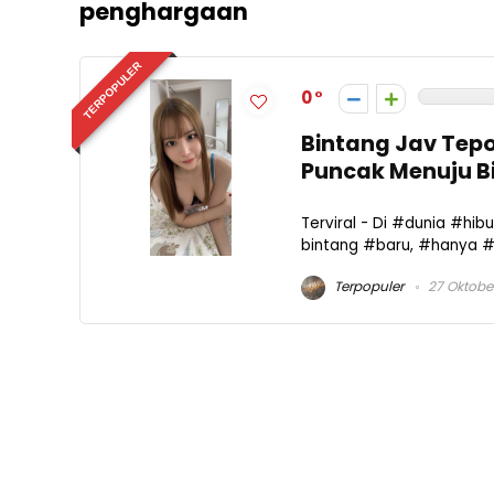
penghargaan
TERPOPULER
0
Bintang Jav Tepo
Puncak Menuju Bi
Terviral - Di #dunia #
bintang #baru, #hanya #se
Terpopuler
27 Oktobe