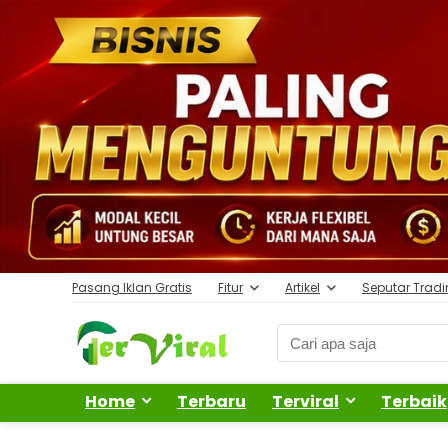
Pasang Iklan Gratis
Fitur
Artikel
Seputar Trad
Home
Terbaru
Terviral
Terbaik