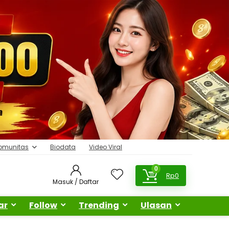
omunitas
Biodata
Video Viral
0
Rp
0
Masuk / Daftar
ar
Follow
Trending
Ulasan