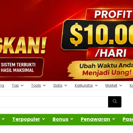
ing
Top
Tools
Data
Kalkulator
Market
K
Terpopuler
Bonus
Penawaran
Pas