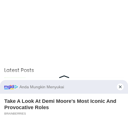
Latest Posts
Viral Mahasiswi FKM Undana Diduga
Depresi Usai Sidang Skripsi Berulang Kali
Tertunda
Berita Viral
0
X
Viral Mal Pasang Pagar Tinggi Imbas Isu
Demo Agustus, Polri Pastikan Situasi