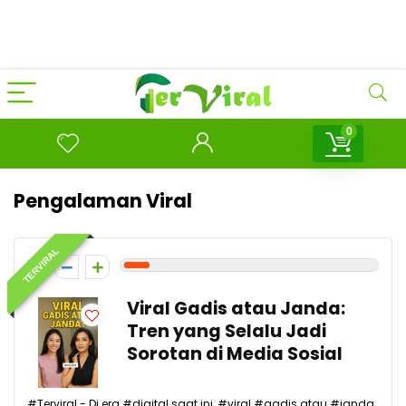
0
Pengalaman Viral
TERVIRAL
1
Viral Gadis atau Janda:
Tren yang Selalu Jadi
Sorotan di Media Sosial
#Terviral - Di era #digital saat ini, #viral #gadis atau #janda