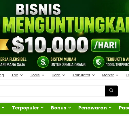
ing
Top
Tools
Data
Kalkulator
Market
K
Terpopuler
Bonus
Penawaran
Pas