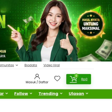
omunitas
Biodata
Video Viral
0
Rp
0
Masuk / Daftar
ar
Follow
Trending
Ulasan