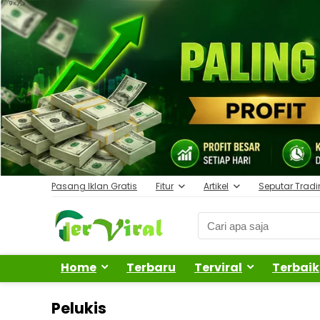
Pasang Iklan Gratis
Fitur
Artikel
Seputar Trad
Home
Terbaru
Terviral
Terbaik
Pelukis