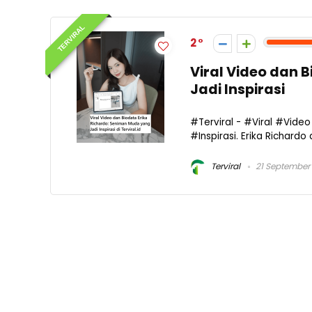
TERVIRAL
2
Viral Video dan 
Jadi Inspirasi
#Terviral - #Viral #Vid
#Inspirasi. Erika Richardo
Terviral
21 September