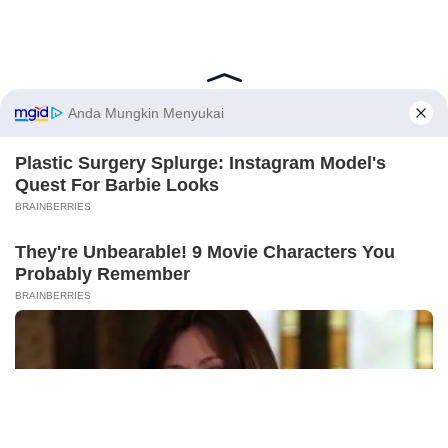
Latest Posts
Viral Mahasiswi FKM Undana Diduga
Depresi Usai Sidang Skripsi Berulang Kali
Tertunda
Berita Viral
0
X
Viral Mal Pasang Pagar Tinggi Imbas Isu
Demo Agustus, Polri Pastikan Situasi
Aman dan Tingkatkan Intelijen serta