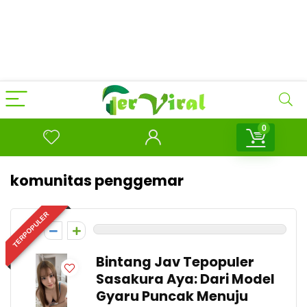
0
komunitas penggemar
TERPOPULER
0
Bintang Jav Tepopuler
Sasakura Aya: Dari Model
Gyaru Puncak Menuju