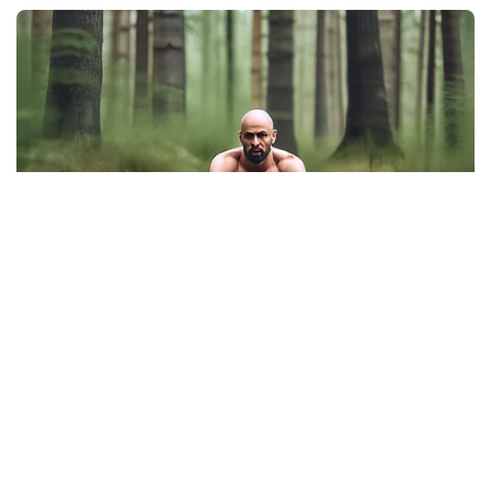
Viral Mahasiswi FKM Undana Diduga
Depresi Usai Sidang Skripsi Berulang Kali
Tertunda
Berita Viral
0
X
Viral Mal Pasang Pagar Tinggi Imbas Isu
Demo Agustus, Polri Pastikan Situasi
Aman dan Tingkatkan Intelijen serta
Patroli Siber
Berita Viral
1
Viral Alutsista Berjejer di Monas Dikaitkan
Demo Besar, Mabes TNI Beri Penjelasan
Berita Viral
2
Viral Ayah Tinggalkan Istri dan Bayi Demi
Dugaan Selingkuhan Sesama Jenis
Berita Viral
2