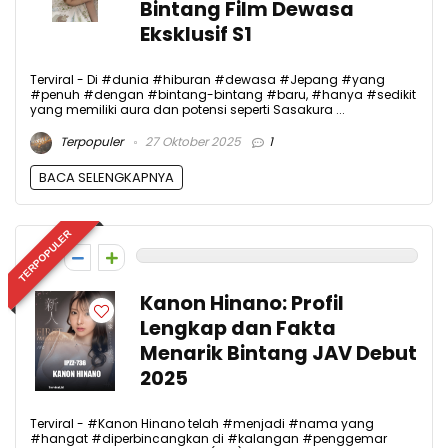
Bintang Film Dewasa
Eksklusif S1
Terviral - Di #dunia #hiburan #dewasa #Jepang #yang
#penuh #dengan #bintang-bintang #baru, #hanya #sedikit
yang memiliki aura dan potensi seperti Sasakura ...
Terpopuler
27 Oktober 2025
1
BACA SELENGKAPNYA
TERPOPULER
0
Kanon Hinano: Profil
Lengkap dan Fakta
Menarik Bintang JAV Debut
2025
Terviral - #Kanon Hinano telah #menjadi #nama yang
#hangat #diperbincangkan di #kalangan #penggemar