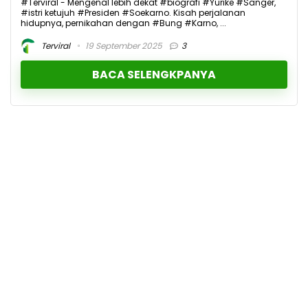
#Terviral - Mengenal lebih dekat #biografi #Yurike #Sanger,
#istri ketujuh #Presiden #Soekarno. Kisah perjalanan
hidupnya, pernikahan dengan #Bung #Karno, ...
Terviral
19 September 2025
3
BACA SELENGKPANYA