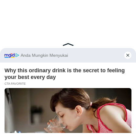
Latest Posts
Viral Mahasiswi FKM Undana Diduga
Depresi Usai Sidang Skripsi Berulang Kali
Tertunda
Berita Viral
0
X