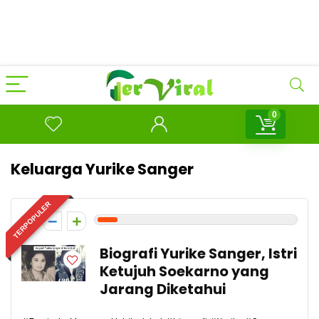
0
Keluarga Yurike Sanger
TERPOPULER
1
Biografi Yurike Sanger, Istri
Ketujuh Soekarno yang
Jarang Diketahui