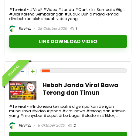
#Terviral - #Viral! #Video #Janda #Cantik Ini Sampai #Gigit
#Bibir Karena Sembarangan #Duduk. Dunia maya kembali
dihebohkan oleh sebuah video yang ...
Terviral
28 Oktober 2025
1
LINK DOWNLOAD VIDEO
TERVIRAL
1
Heboh Janda Viral Bawa
Terong dan Timun
#Terviral - #Indonesia kembali #digemparkan dengan
munculnya #video #janda #viral bawa #terong dan #timun
yang #menyebar #cepat di berbagai #platform #tiktok, ...
Terviral
8 Oktober 2025
2