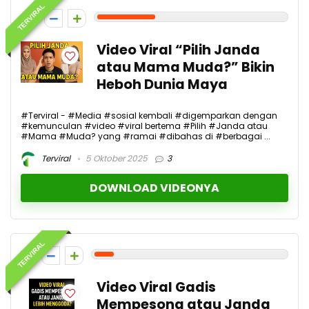
TERVIRAL
3
Video Viral “Pilih Janda
atau Mama Muda?” Bikin
Heboh Dunia Maya
#Terviral - #Media #sosial kembali #digemparkan dengan
#kemunculan #video #viral bertema #Pilih #Janda atau
#Mama #Muda? yang #ramai #dibahas di #berbagai ...
Terviral
5 Oktober 2025
3
DOWNLOAD VIDEONYA
TERVIRAL
1
Video Viral Gadis
Mempesona atau Janda