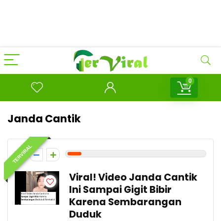
0
Janda Cantik
TERVIRAL
1
Viral! Video Janda Cantik
Ini Sampai Gigit Bibir
Karena Sembarangan
Duduk