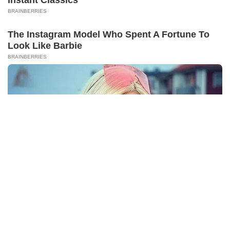
Dugaan Selingkuhan Sesama Jenis
Berita Viral
2
Viral Lagu Kicau Mania di Luar Negeri,
Liriknya Disangka “Getcho Money Up”
hingga Ramai di TikTok Global
Musik Viral
2
X