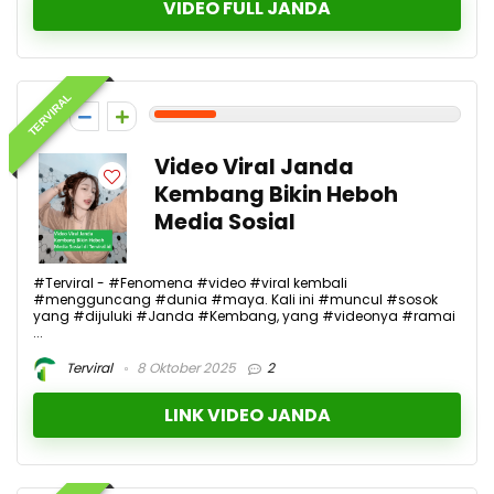
VIDEO FULL JANDA
TERVIRAL
2
Video Viral Janda
Kembang Bikin Heboh
Media Sosial
#Terviral - #Fenomena #video #viral kembali
#mengguncang #dunia #maya. Kali ini #muncul #sosok
yang #dijuluki #Janda #Kembang, yang #videonya #ramai
...
Terviral
8 Oktober 2025
2
LINK VIDEO JANDA