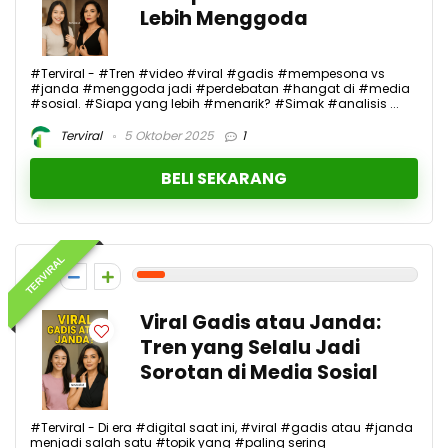
Lebih Menggoda
#Terviral - #Tren #video #viral #gadis #mempesona vs
#janda #menggoda jadi #perdebatan #hangat di #media
#sosial. #Siapa yang lebih #menarik? #Simak #analisis ...
Terviral
5 Oktober 2025
1
BELI SEKARANG
TERVIRAL
1
Viral Gadis atau Janda:
Tren yang Selalu Jadi
Sorotan di Media Sosial
#Terviral - Di era #digital saat ini, #viral #gadis atau #janda
menjadi salah satu #topik yang #paling sering