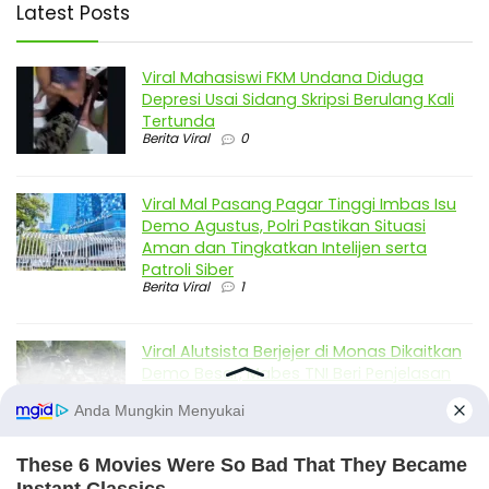
Latest Posts
Viral Mahasiswi FKM Undana Diduga
Depresi Usai Sidang Skripsi Berulang Kali
Tertunda
Berita Viral
0
Viral Mal Pasang Pagar Tinggi Imbas Isu
Demo Agustus, Polri Pastikan Situasi
Aman dan Tingkatkan Intelijen serta
Patroli Siber
Berita Viral
1
Viral Alutsista Berjejer di Monas Dikaitkan
Demo Besar, Mabes TNI Beri Penjelasan
Berita Viral
2
Viral Ayah Tinggalkan Istri dan Bayi Demi