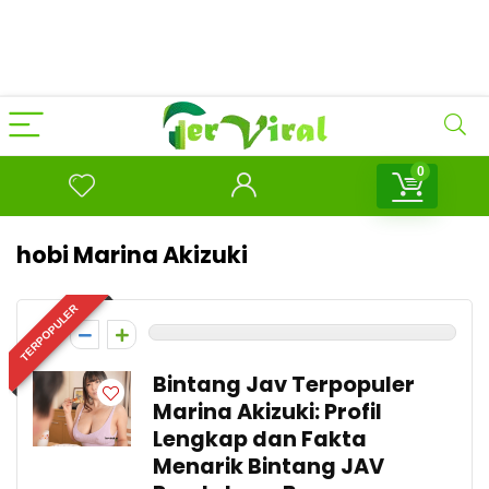
0
hobi Marina Akizuki
TERPOPULER
0
Bintang Jav Terpopuler
Marina Akizuki: Profil
Lengkap dan Fakta
Menarik Bintang JAV