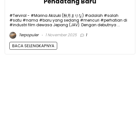
Pendatang Baru
#Terviral - #Marina Akizuki (秋月まりな) #adalah #salah
#satu #nama #baru yang sedang #mencuri #perhatian di
#industri film dewasa Jepang (JAV). Dengan debutnya ...
Terpopuler
1 November 2025
1
BACA SELENGKAPNYA