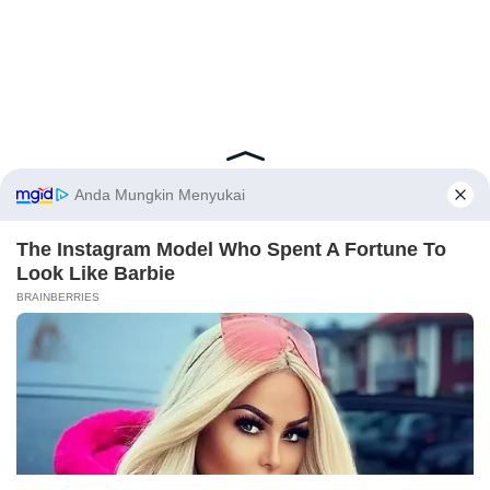
Latest Posts
Viral Mahasiswi FKM Undana Diduga
Depresi Usai Sidang Skripsi Berulang Kali
Tertunda
Berita Viral
0
X
Viral Mal Pasang Pagar Tinggi Imbas Isu