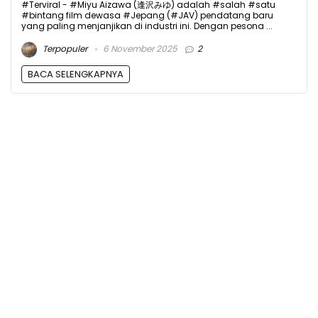
#Terviral - #Miyu Aizawa (逢沢みゆ) adalah #salah #satu
#bintang film dewasa #Jepang (#JAV) pendatang baru
yang paling menjanjikan di industri ini. Dengan pesona ...
Terpopuler
6 November 2025
2
BACA SELENGKAPNYA