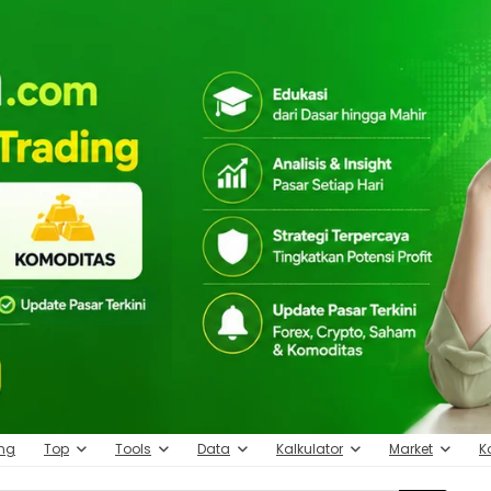
ing
Top
Tools
Data
Kalkulator
Market
K