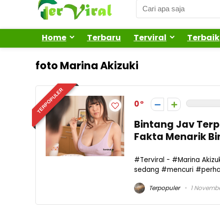
Home
Terbaru
Terviral
Terbaik
foto Marina Akizuki
TERPOPULER
0
Bintang Jav Terp
Fakta Menarik B
#Terviral - #Marina Ak
sedang #mencuri #perhati
Terpopuler
1 Novembe