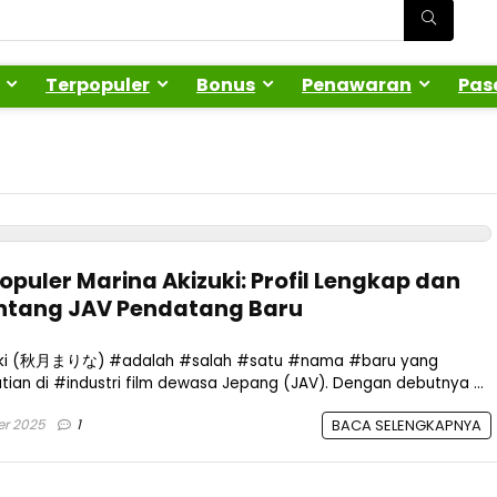
Terpopuler
Bonus
Penawaran
Pas
opuler Marina Akizuki: Profil Lengkap dan
intang JAV Pendatang Baru
izuki (秋月まりな) #adalah #salah #satu #nama #baru yang
an di #industri film dewasa Jepang (JAV). Dengan debutnya ...
r 2025
1
BACA SELENGKAPNYA