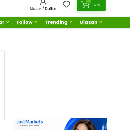
0
Rp
0
Masuk / Daftar
ar
Follow
Trending
Ulasan