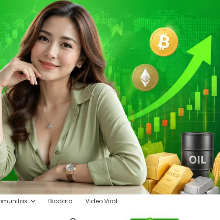
omunitas
Biodata
Video Viral