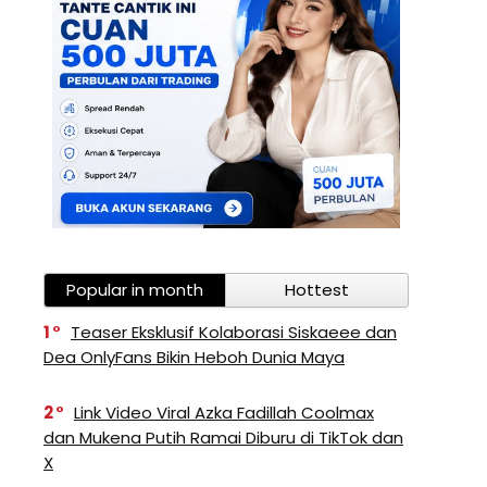
Popular in month
Hottest
1
Teaser Eksklusif Kolaborasi Siskaeee dan
Dea OnlyFans Bikin Heboh Dunia Maya
2
Link Video Viral Azka Fadillah Coolmax
dan Mukena Putih Ramai Diburu di TikTok dan
X