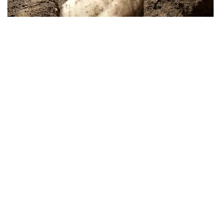
X
Viral Lagu Kicau Mania di Luar Negeri,
Liriknya Disangka “Getcho Money Up”
hingga Ramai di TikTok Global
Musik Viral
2