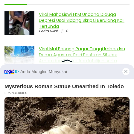
Viral Mahasiswi FKM Undana Diduga
Depresi Usai Sidang Skripsi Berulang Kali
Tertunda
Berita Viral
0
Viral Mal Pasang Pagar Tinggi Imbas Isu
Demo Agustus, Polri Pastikan Situasi
Aman dan Tingkatkan Intelijen serta
Patroli Siber
Berita Viral
1
Viral Alutsista Berjejer di Monas Dikaitkan
Demo Besar, Mabes TNI Beri Penjelasan
Berita Viral
2
Viral Ayah Tinggalkan Istri dan Bayi Demi
Dugaan Selingkuhan Sesama Jenis
Berita Viral
2