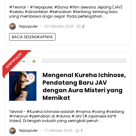
#Terviral - #Terpopuler, #Dunia #film dewasa Jepang (JAV)
#selalu #dinantikan #kehadiran #bintang-bintang baru
yang membawa angin segar. Pada pertengahan ...
Terpopuler
30 Oktober 2025
2
BACA SELENGKAPNYA
TERPOPULER
0
Mengenal Kureha Ichinose,
Pendatang Baru JAV
dengan Aura Misteri yang
Memikat
Terviral - #Kureha Ichinose adalah #nama #yang #sedang
#mencuri #perhatian di #dunia #JAV (#Japanese Ad*lt
Video). Di tengah industri yang seringkali penuh ...
Terpopuler
17 Oktober 2025
1