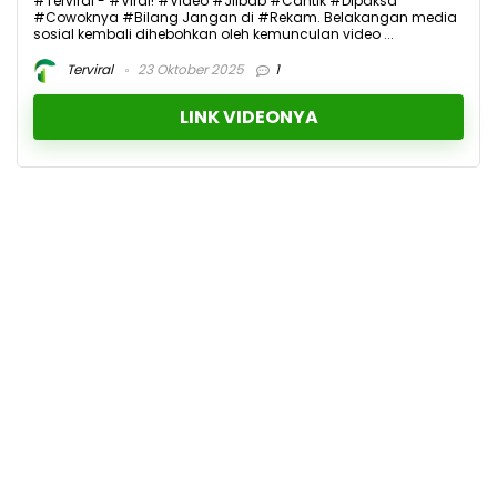
#Terviral - #Viral! #Video #Jilbab #Cantik #Dipaksa
#Cowoknya #Bilang Jangan di #Rekam. Belakangan media
sosial kembali dihebohkan oleh kemunculan video ...
Terviral
23 Oktober 2025
1
LINK VIDEONYA