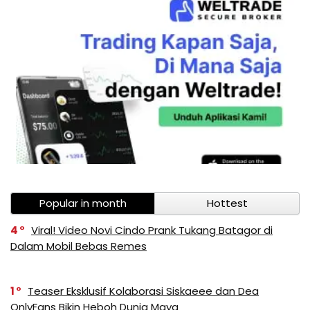
Popular in month
Hottest
4
Viral! Video Novi Cindo Prank Tukang Batagor di
Dalam Mobil Bebas Remes
1
Teaser Eksklusif Kolaborasi Siskaeee dan Dea
OnlyFans Bikin Heboh Dunia Maya