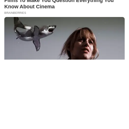
Berita Viral
2
Viral Lagu Kicau Mania di Luar Negeri,
Liriknya Disangka “Getcho Money Up”
hingga Ramai di TikTok Global
Musik Viral
2
X