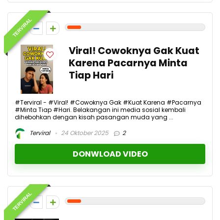
TERVIRAL
1
Viral! Cowoknya Gak Kuat
Karena Pacarnya Minta
Tiap Hari
#Terviral - #Viral! #Cowoknya Gak #Kuat Karena #Pacarnya
#Minta Tiap #Hari. Belakangan ini media sosial kembali
dihebohkan dengan kisah pasangan muda yang ...
Terviral
24 Oktober 2025
2
DONWLOAD VIDEO
TERVIRAL
1