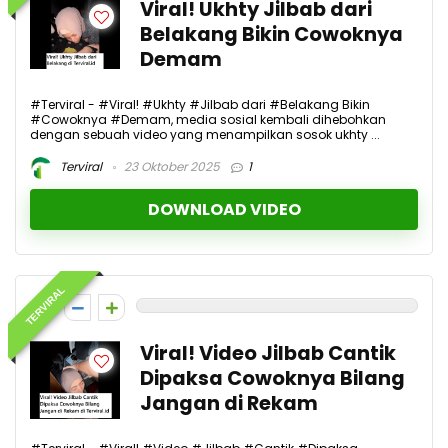
Viral! Ukhty Jilbab dari
Belakang Bikin Cowoknya
Demam
#Terviral - #Viral! #Ukhty #Jilbab dari #Belakang Bikin
#Cowoknya #Demam, media sosial kembali dihebohkan
dengan sebuah video yang menampilkan sosok ukhty ...
Terviral
23 Oktober 2025
1
DOWNLOAD VIDEO
TERVIRAL
0
Viral! Video Jilbab Cantik
Dipaksa Cowoknya Bilang
Jangan di Rekam