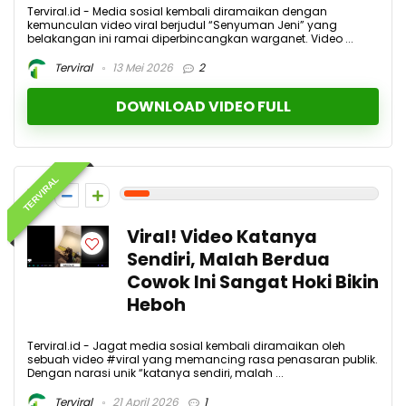
Terviral.id - Media sosial kembali diramaikan dengan
kemunculan video viral berjudul “Senyuman Jeni” yang
belakangan ini ramai diperbincangkan warganet. Video ...
Terviral
13 Mei 2026
2
DOWNLOAD VIDEO FULL
TERVIRAL
1
Viral! Video Katanya
Sendiri, Malah Berdua
Cowok Ini Sangat Hoki Bikin
Heboh
Terviral.id - Jagat media sosial kembali diramaikan oleh
sebuah video #viral yang memancing rasa penasaran publik.
Dengan narasi unik “katanya sendiri, malah ...
Terviral
21 April 2026
1