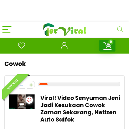
0
Cowok
TERVIRAL
1
Viral! Video Senyuman Jeni
Jadi Kesukaan Cowok
Zaman Sekarang, Netizen
Auto Salfok