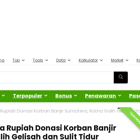
ing
Top
Tools
Data
Kalkulator
Market
K
Terpopuler
Bonus
Penawaran
Pas
Rupiah Donasi Korban Banjir Sumatera, Ratna Galih Gelisah d
TERVIR
a Rupiah Donasi Korban Banjir
ih Gelisah dan Sulit Tidur