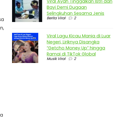
Viral Ayah Tinggalkan Istri dan
Bayi Demi Dugaan
Selingkuhan Sesama Jenis
Berita Viral
2
sa
n,
Viral Lagu Kicau Mania di Luar
Negeri, Liriknya Disangka
“Getcho Money Up” hingga
Ramai di TikTok Global
Musik Viral
2
ya