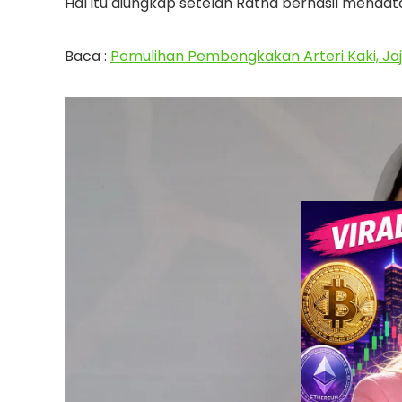
Hal itu diungkap setelah Ratna berhasil mendata
Baca :
Pemulihan Pembengkakan Arteri Kaki, Jaja