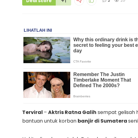
+1
Deal Score
2
25
Terviral
–
Aktris Ratna Galih
sempat gelisah h
bantuan untuk korban
banjir di Sumatera
seni