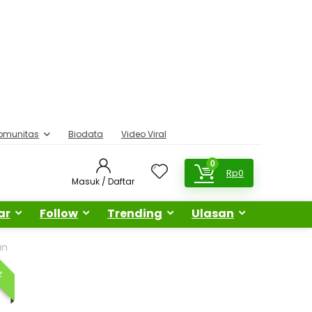
omunitas
Biodata
Video Viral
0
Rp
0
Masuk / Daftar
ar
Follow
Trending
Ulasan
an
AL