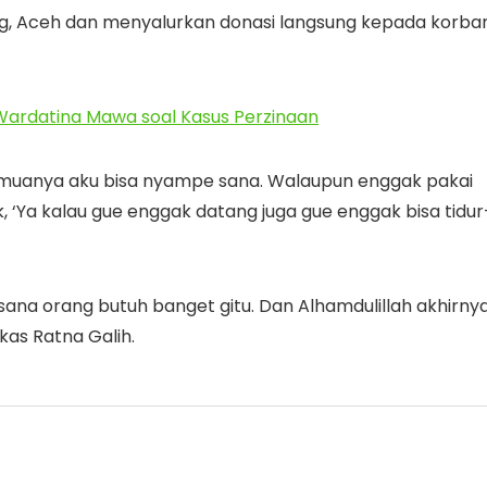
ng, Aceh dan menyalurkan donasi langsung kepada korba
Wardatina Mawa soal Kasus Perzinaan
emuanya aku bisa nyampe sana. Walaupun enggak pakai
k, ‘Ya kalau gue enggak datang juga gue enggak bisa tidur
i sana orang butuh banget gitu. Dan Alhamdulillah akhirny
kas Ratna Galih.