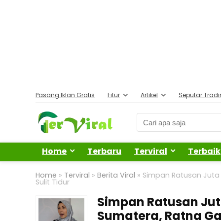
Pasang Iklan Gratis
Fitur
Artikel
Seputar Trad
Home
Terbaru
Terviral
Terbaik
Home
»
Terviral
»
Berita Viral
»
Simpan Ratusan Juta 
Sulit Tidur
Simpan Ratusan Jut
Sumatera, Ratna Gal