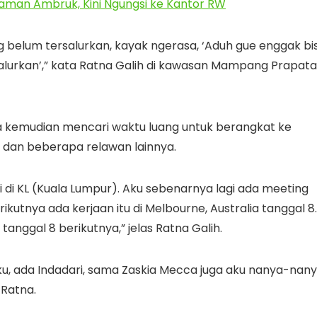
raman Ambruk, Kini Ngungsi ke Kantor RW
ng belum tersalurkan, kayak ngerasa, ‘Aduh gue enggak bi
salurkan’,” kata Ratna Galih di kawasan Mampang Prapata
a kemudian mencari waktu luang untuk berangkat ke
, dan beberapa relawan lainnya.
gi di KL (Kuala Lumpur). Aku sebenarnya lagi ada meeting
erikutnya ada kerjaan itu di Melbourne, Australia tanggal 8.
tanggal 8 berikutnya,” jelas Ratna Galih.
u, ada Indadari, sama Zaskia Mecca juga aku nanya-nan
 Ratna.