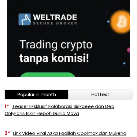
Popular in month
Hottest
1
Teaser Eksklusif Kolaborasi Siskaeee dan Dea
OnlyFans Bikin Heboh Dunia Maya
2
Link Video Viral Azka Fadillah Coolmax dan Mukena