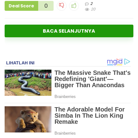
2
0
Deal Score
20
BACA SELANJUTNYA