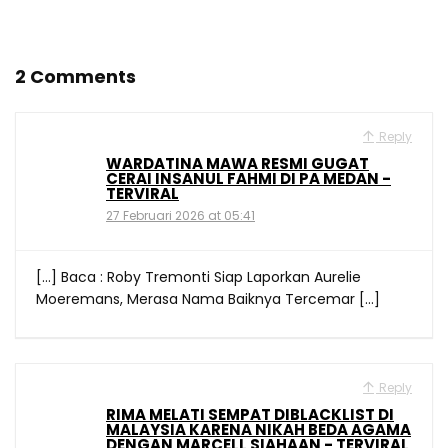
2 Comments
Reply
WARDATINA MAWA RESMI GUGAT
CERAI INSANUL FAHMI DI PA MEDAN -
TERVIRAL
27 Februari 2026 at 05:41
[…] Baca : Roby Tremonti Siap Laporkan Aurelie
Moeremans, Merasa Nama Baiknya Tercemar […]
Reply
RIMA MELATI SEMPAT DIBLACKLIST DI
MALAYSIA KARENA NIKAH BEDA AGAMA
DENGAN MARCELL SIAHAAN - TERVIRAL