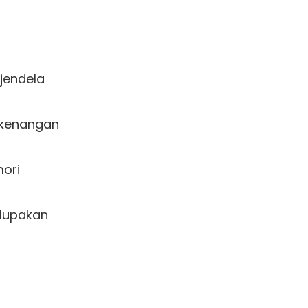
endela 

kenangan

ori

lupakan 
