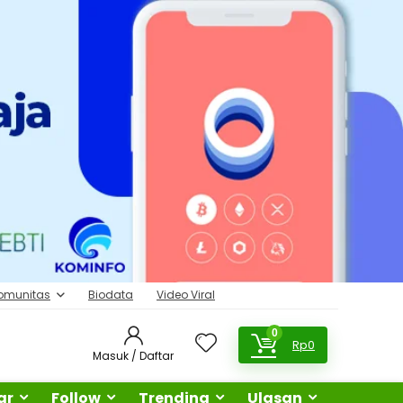
omunitas
Biodata
Video Viral
0
Rp
0
Masuk / Daftar
ar
Follow
Trending
Ulasan