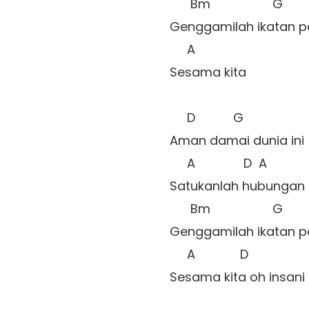
      Bm                  G 

Genggamilah ikatan pe
     A              

Sesama kita 

     D           G 

Aman damai dunia ini 

     A              D  A 

Satukanlah hubungan ki
      Bm                  G 

Genggamilah ikatan pe
     A             D 

Sesama kita oh insani 
