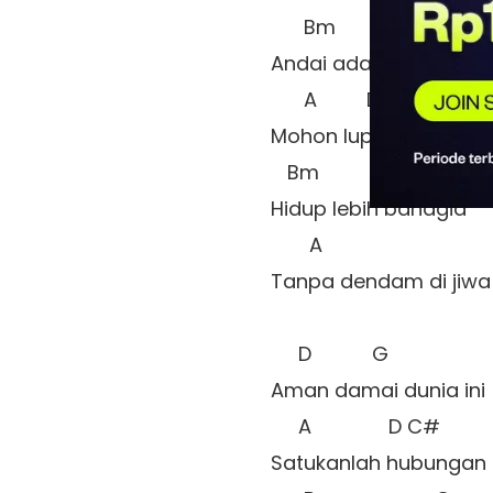
      Bm          G 

Andai ada salah bicara
      A         D   

Mohon lupakan segala
   Bm         G 

Hidup lebih bahagia 

       A          

Tanpa dendam di jiwa 
     D           G 

Aman damai dunia ini 

     A              D C#

Satukanlah hubungan ki