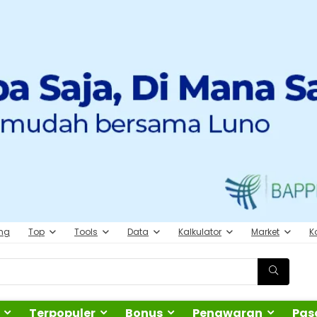
ing
Top
Tools
Data
Kalkulator
Market
K
Terpopuler
Bonus
Penawaran
Pas