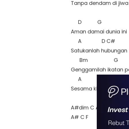
Tanpa dendam di jiwa 
     D           G 

Aman damai dunia ini 

     A              D C#

Satukanlah hubungan ki
      Bm                  G 

Genggamilah ikatan pe
     A             D 

Sesama kita oh insani 

A#dim C A Dsus2 C 

A# C F 
