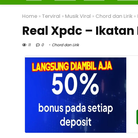
Home
»
Terviral
»
Musik Viral
»
Chord dan Lirik
»
Real Xpdc – Ikata
11
0
Chord dan Lirik