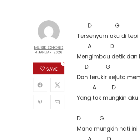
       D               G 

Tersenyum aku di tepi j
       A            D 

MUSIK CHORD
4 JANUARI 2026
Mengimbau detik dan 
0
     D           G 

SAVE
Dan terukir sejuta mem
          A          D 

Yang tak mungkin aku 
D            G 

Mana mungkin hati ini

       A          D 
