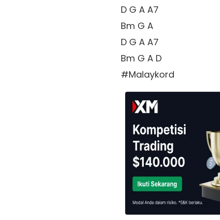
D G A A7

Bm G A 

D G A A7 

Bm G A D 
#Malaykord