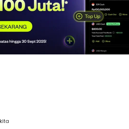
 

nya



ta 
