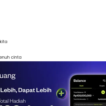


ta 

nuh cinta 
