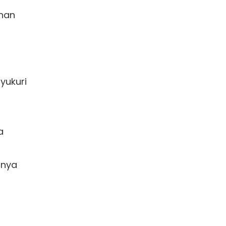
han 

ukuri 

 

nya
