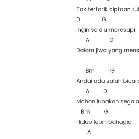
Tak tertarik ciptaan tu
D              G 

Ingin selalu meresapi 

      A             D 

Dalam jiwa yang mensy
      Bm          G 

Andai ada salah bicara
      A         D   

Mohon lupakan segala
   Bm         G 

Hidup lebih bahagia 

       A          
