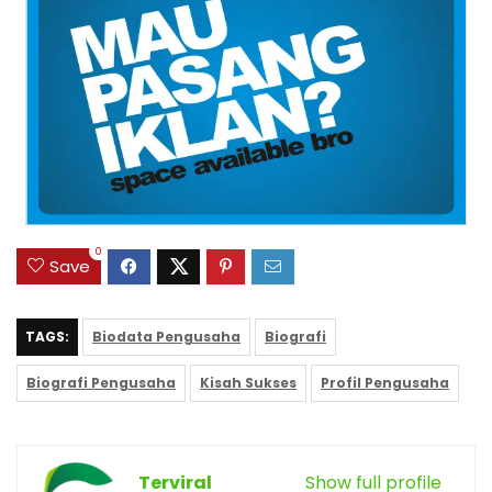
0
Save
TAGS:
Biodata Pengusaha
Biografi
Biografi Pengusaha
Kisah Sukses
Profil Pengusaha
Terviral
Show full profile