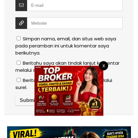
Simpan nama, email, dan situs web saya
pada peramban ini untuk komentar saya
berikutnya.
Beritahu saya akan tindak lanjut komentar
X
melalui surel.
Beritahu saya akan tulisan baru melalui
surel.