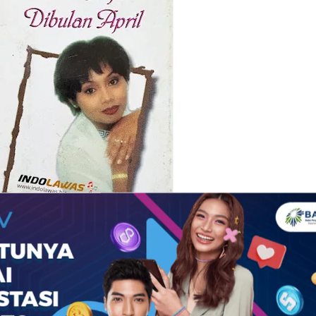
lbum : Tetes Hujan di Bulan April
Artis : Lies Meina