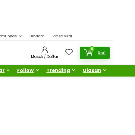
omunitas
Biodata
Video Viral
0
Rp
0
Masuk / Daftar
ar
Follow
Trending
Ulasan