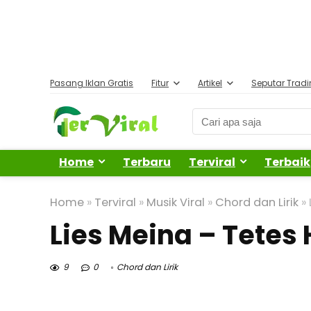
Pasang Iklan Gratis
Fitur
Artikel
Seputar Trad
Home
Terbaru
Terviral
Terbaik
Home
»
Terviral
»
Musik Viral
»
Chord dan Lirik
»
Lies Meina – Tetes 
9
0
Chord dan Lirik