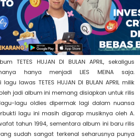
Tahun Rilis : 1997
rector : A. Riyanto & Maxie Mamiri
Produser : Johny Ishak
uksi : Auvila Music Productions
 lama dari industri rekaman, LIES MEINAWATI
bum TETES HUJAN DI BULAN APRIL, sekaligus
manya hanya menjadi LIES MEINA saja.
 lagu lawas TETES HUJAN DI BULAN APRIL milik
leh jadi album ini memang disiapkan untuk rilis
agu-lagu oldies dipermak lagi dalam nuansa
rbukti lagu ini masih digarap musiknya oleh A.
fat tahun 1994, sementara album ini baru rilis
yang sudah sangat terkenal seharusnya punya