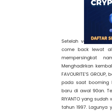
Music Di
Prod
Setelah vakum cukup
come back lewat al
mempersingkat na
Menghadirkan kembali
FAVOURITE’S GROUP, bo
pada saat booming l
baru di awal 90an. Te
RIYANTO yang sudah wa
tahun 1997. Lagunya 