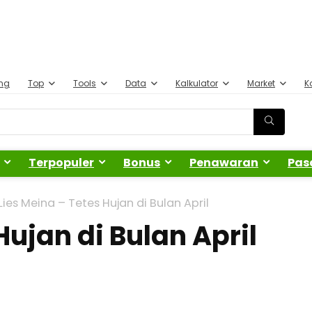
ing
Top
Tools
Data
Kalkulator
Market
K
Terpopuler
Bonus
Penawaran
Pas
Lies Meina – Tetes Hujan di Bulan April
Hujan di Bulan April