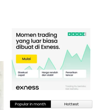
Popular in month
Hottest