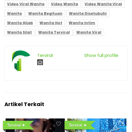
Video Viral Wanita
Video Wanita
Video Wanita Viral
Wanita
Wanita Begituan
Wanita Disetubuhi
Wanita Hijab
Wanita Hot
Wanita Intim
Wanita Silat
Wanita Terviral
Wanita Viral
Terviral
Show full profile
Artikel Terkait
Terviral
Terviral