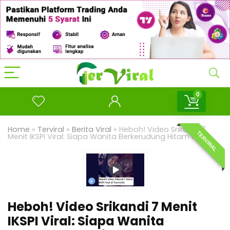
0
Home
»
Terviral
»
Berita Viral
»
Heboh! Video Srikandi 7
TERVIRAL
Menit IKSPI Viral: Siapa Wanita Berkerudung Hitam Itu?
Heboh! Video Srikandi 7 Menit
IKSPI Viral: Siapa Wanita