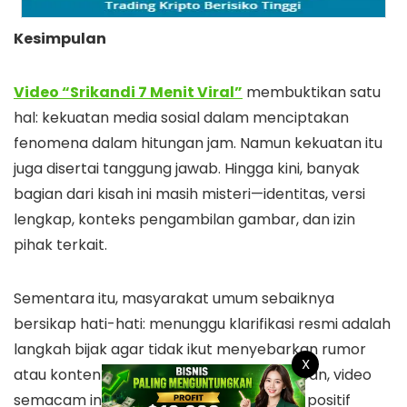
Kesimpulan
Video “Srikandi 7 Menit Viral”
membuktikan satu
hal: kekuatan media sosial dalam menciptakan
fenomena dalam hitungan jam. Namun kekuatan itu
juga disertai tanggung jawab. Hingga kini, banyak
bagian dari kisah ini masih misteri—identitas, versi
lengkap, konteks pengambilan gambar, dan izin
pihak terkait.
Sementara itu, masyarakat umum sebaiknya
bersikap hati-hati: menunggu klarifikasi resmi adalah
langkah bijak agar tidak ikut menyebarkan rumor
X
atau konten yang bisa merugikan. Ke depan, video
semacam ini bisa menjadi pemicu diskusi positif