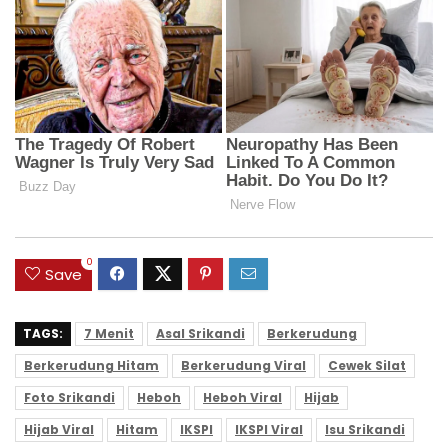
0
Save
TAGS:
7 Menit
Asal Srikandi
Berkerudung
Berkerudung Hitam
Berkerudung Viral
Cewek Silat
Foto Srikandi
Heboh
Heboh Viral
Hijab
Hijab Viral
Hitam
IKSPI
IKSPI Viral
Isu Srikandi