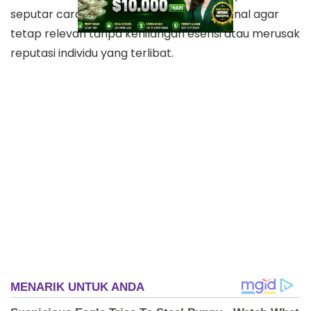
seputar cara mengemas budaya tradisional agar
tetap relevan tanpa kehilangan esensi atau merusak
reputasi individu yang terlibat.