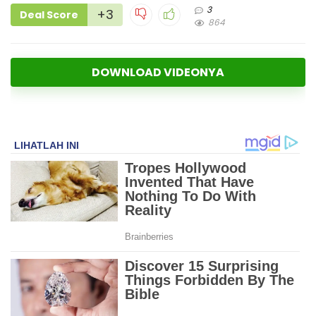
3
+3
Deal Score
864
DOWNLOAD VIDEONYA