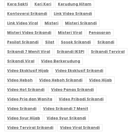
Kera Sakti
Keri Keri
Kerudung Hitam
Kontoversi Srikandi
Link Video Srikandi
Link Video Viral
Misteri
Misteri Srikandi
Misteri Video Srikandi
Misteri Viral
Penasaran
Pesilat Srikandi
Silat
Sosok Srikandi
Srikandi
Srikandi 7 Menit Viral
Srikandi IKSPI
Srikandi Terviral
Srikandi Viral
Video Berkerudung
Video Eksklusif Hijab
Video Eksklusif Srikandi
VIdeo Heboh
Video Heboh Srikandi
Video Hijab
Video Hot Srikandi
Video Panas Srikandi
Video Pria dan Wanita
Video Pribadi Srikandi
Video Srikandi
Video Srikandi 7 Menit
Video Syur Hijab
Video Syur Srikandi
Video Terviral Srikandi
Video Viral Srikandi