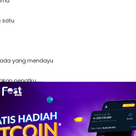
amu

satu  

ada yang mendayu

kan penatku

ada yang mendayu

akan penatku
