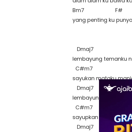
diam diam ku bawa k
Bm7                     F#

yang penting ku punya 
   Dmaj7

lembayung temanku n
  C#m7

sayukan mataku manja
   Dmaj7

lembayung temanku n
  C#m7

sayupkan mataku manj
   Dmaj7    C#m7
