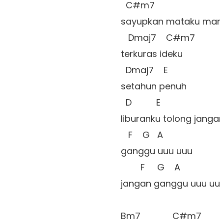
  C#m7

sayupkan mataku manj
   Dmaj7    C#m7

terkuras ideku

  Dmaj7    E

setahun penuh

  D          E

liburanku tolong jangan
   F    G   A

ganggu uuu uuu  

        F     G    A

jangan ganggu uuu uuu
Bm7             C#m7
