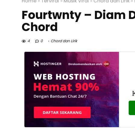
Home
»
Terviral
»
Musik Viral
»
Chord dan Lirik
»
Fourtwnty – Diam 
Chord
4
0
Chord dan Lirik