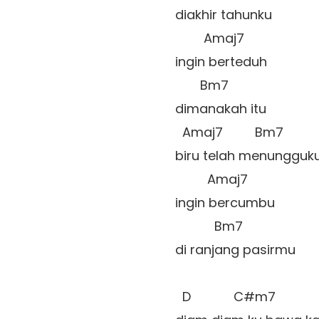
diakhir tahunku

        Amaj7

ingin berteduh

       Bm7

dimanakah itu

  Amaj7         Bm7

biru telah menungguku
         Amaj7

ingin bercumbu 

           Bm7

di ranjang pasirmu

  D            C#m7
