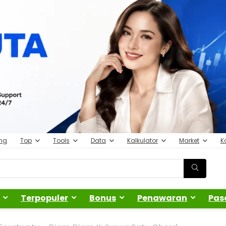
ing
Top
Tools
Data
Kalkulator
Market
K
Terpopuler
Bonus
Penawaran
Pas