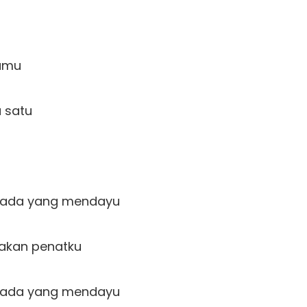
amu

satu  

ada yang mendayu

kan penatku

ada yang mendayu
