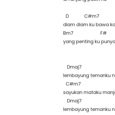
  D            C#m7

diam diam ku bawa k
Bm7                     F#

yang penting ku punya 
   Dmaj7

lembayung temanku n
  C#m7

sayukan mataku manja
   Dmaj7

lembayung temanku n