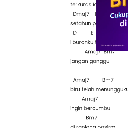
terkuras ideku

  Dmaj7    E

setahun penuh

  D          E   

liburanku tolong 

          Amaj7  Bm7

jangan ganggu  

  Amaj7         Bm7

biru telah menungguku
        Amaj7

ingin bercumbu 

           Bm7

di ranjang pasirmu
