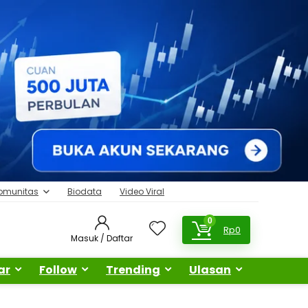
omunitas
Biodata
Video Viral
0
Rp
0
Masuk / Daftar
ar
Follow
Trending
Ulasan