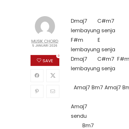
Dmaj7       C#m7

lembayung senja

F#m          E

MUSIK CHORD
5 JANUARI 2026
lembayung senja

0
Dmaj7       C#m7  F#m
SAVE
lembayung senja  

  Amaj7 Bm7 Amaj7 Bm
Amaj7

sendu

        Bm7
