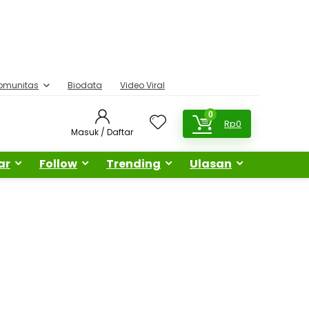
omunitas
Biodata
Video Viral
0
Rp
0
Masuk / Daftar
ar
Follow
Trending
Ulasan