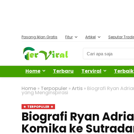
Pasang Iklan Gratis
Fitur
Artikel
Seputar Trad
Home
Terbaru
Terviral
Terbaik
Home
»
Terpopuler
»
Artis
»
Biografi Ryan Adria
yang Menginspirasi
TERPOPULER
Biografi Ryan Adri
Komika ke Sutrada