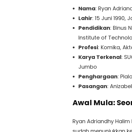
Nama
: Ryan Adrian
Lahir
: 15 Juni 1990, 
Pendidikan
: Binus 
Institute of Technol
Profesi
: Komika, Ak
Karya Terkenal
: SU
Jumbo
Penghargaan
: Pia
Pasangan
: Anizabe
Awal Mula: Seo
Ryan Adriandhy Halim 
sudah menunjukkan ket