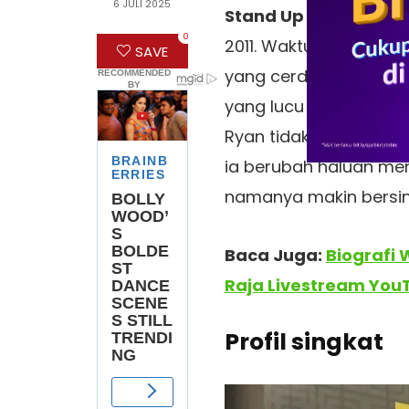
6 JULI 2025
Stand Up Comedy Ind
0
2011. Waktu itu, ia be
SAVE
yang cerdas, sarkasti
yang lucu namun berma
Ryan tidak berhenti d
ia berubah haluan me
namanya makin bersin
Baca Juga:
Biografi
Raja Livestream You
Profil singkat