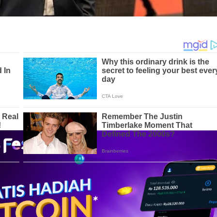
Ryan Adriandhy: Perjalanan dari #
Komika
ke
masi
yang Menginspirasi – Nama
in pertama kali dikenal publik lewat panggung