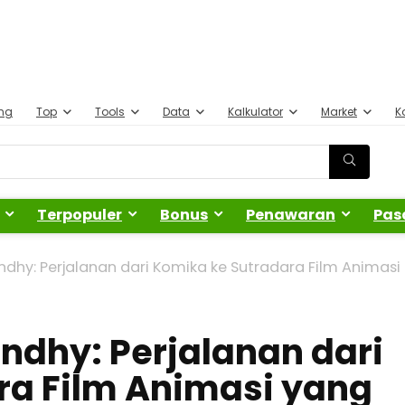
ing
Top
Tools
Data
Kalkulator
Market
K
Terpopuler
Bonus
Penawaran
Pas
ndhy: Perjalanan dari Komika ke Sutradara Film Animasi
andhy: Perjalanan dari
ra Film Animasi yang