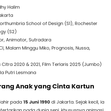
dhy Halim
Jakarta
Northumbria School of Design (S1), Rochester
ogy (S2)
tor, Animator, Sutradara
CI, Malam Minggu Miko, Prognosis, Nussa,
la Citra 2020 & 2021, Film Terlaris 2025 (Jumbo)
lla Putri Lesmana
rang Anak yang Cinta Kartun
lahir pada
15 Juni 1990
di Jakarta. Sejak kecil, ia
ertarikan pada dunia seni, khususnya animasi