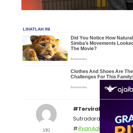
#Terviral
– #
Biografi
Sutradara #
Film
#
Ani
#
RyanAdriandhy
mungk
VIKI