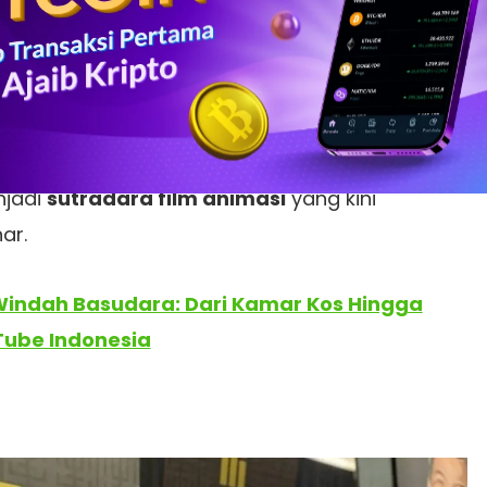
onesia (SUCI)
musim pertama pada tahun
rhasil mencuri perhatian dengan gaya komedinya
k, dan kadang menyentil isu sosial dengan cara
kna. Tapi siapa sangka, perjalanan hidup
i panggung lawak semata. Dari seorang komika,
njadi
sutradara film animasi
yang kini
ar.
 Windah Basudara: Dari Kamar Kos Hingga
Tube Indonesia