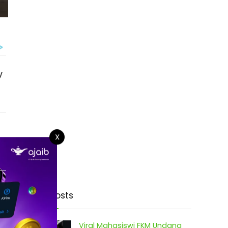
X
Latest Posts
Viral Mahasiswi FKM Undana