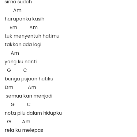
sirna sudah 

       Am

harapanku kasih

    Em          Am

tuk menyentuh hatimu

takkan ada lagi 

     Am

yang ku nanti

  G          C

bunga pujaan hatiku

Dm            Am

 semua kan menjadi

     G          C

nota pilu dalam hidupku

  G         Am

rela ku melepas
