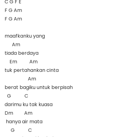
C G F E

F G Am

F G Am

maafkanku yang 

      Am

tiada berdaya

    Em          Am

tuk pertahankan cinta

                   Am

berat bagiku untuk berpisah

  G           C

darimu ku tak kuasa

Dm         Am

 hanya air mata

     G           C
