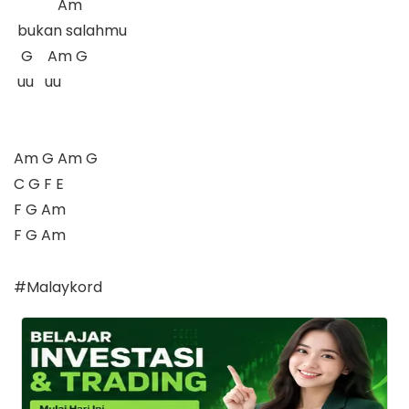
            Am

 bukan salahmu

  G    Am G

 uu   uu

Am G Am G

C G F E

F G Am

F G Am

#Malaykord