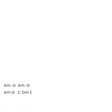
Am  G  Am  G

Am G   C Dm E
