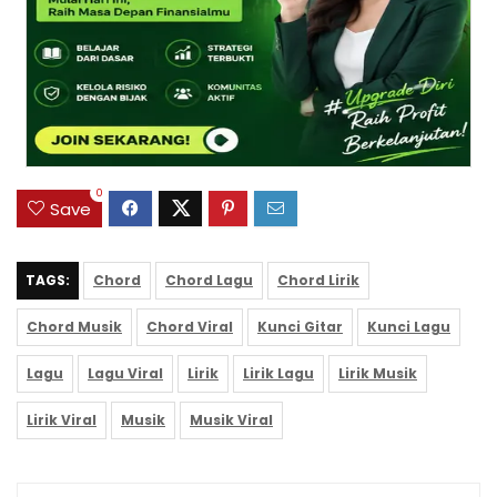
0
Save
TAGS:
Chord
Chord Lagu
Chord Lirik
Chord Musik
Chord Viral
Kunci Gitar
Kunci Lagu
Lagu
Lagu Viral
Lirik
Lirik Lagu
Lirik Musik
Lirik Viral
Musik
Musik Viral