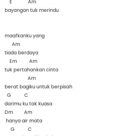
    E             Am

bayangan tuk merindu

maafkanku yang 

      Am

tiada berdaya

    Em          Am

tuk pertahankan cinta

                   Am

berat bagiku untuk berpisah

  G           C

darimu ku tak kuasa

Dm         Am

 hanya air mata

     G           C
