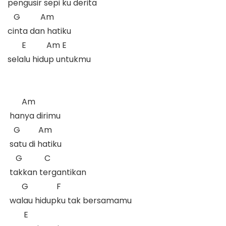
pengusir sepi ku derita

   G          Am

cinta dan hatiku

       E          Am E

selalu hidup untukmu

       Am     

 hanya dirimu 

   G         Am

 satu di hatiku

    G           C

 takkan tergantikan

       G              F

 walau hidupku tak bersamamu

        E
