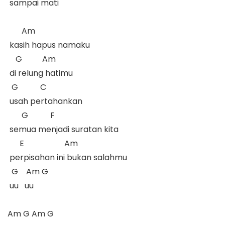
 sampai mati

       Am

 kasih hapus namaku

    G          Am

 di relung hatimu

  G           C

 usah pertahankan

       G           F

 semua menjadi suratan kita

      E                    Am

 perpisahan ini bukan salahmu

  G    Am G

 uu   uu

Am G Am G
