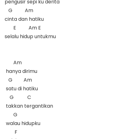
pengusir sepi ku derita

   G          Am

cinta dan hatiku

       E          Am E

selalu hidup untukmu

       Am     

 hanya dirimu 

   G         Am

 satu di hatiku

    G           C

 takkan tergantikan

       G         

 walau hidupku   

        F
