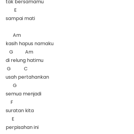
 tak bersamamu

        E

 sampai mati

       Am

 kasih hapus namaku

    G          Am

 di relung hatimu

  G           C

 usah pertahankan

       G         

 semua menjadi   

     F

 suratan kita

      E         

 perpisahan ini 
