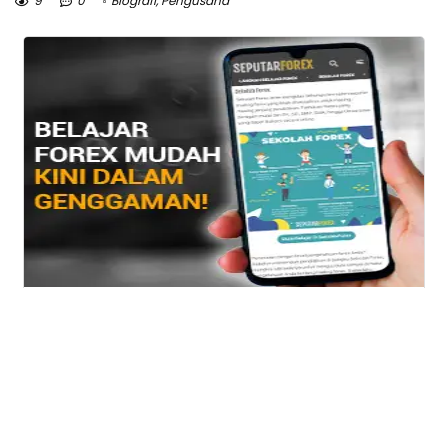
9
0
Biografi
,
Pengusaha