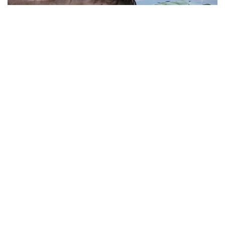
Viral Mal Pasang Pagar Tinggi Imbas Isu
Demo Agustus, Polri Pastikan Situasi
Aman dan Tingkatkan Intelijen serta
Patroli Siber
Berita Viral
1
Viral Alutsista Berjejer di Monas Dikaitkan
Demo Besar, Mabes TNI Beri Penjelasan
Berita Viral
2
Viral Ayah Tinggalkan Istri dan Bayi Demi
Dugaan Selingkuhan Sesama Jenis
Berita Viral
2
Viral Lagu Kicau Mania di Luar Negeri,
Liriknya Disangka “Getcho Money Up”
hingga Ramai di TikTok Global