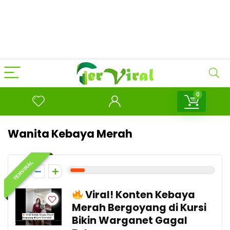
0
Wanita Kebaya Merah
TERVIRAL
1
Viral! Konten Kebaya
Merah Bergoyang di Kursi
Bikin Warganet Gagal