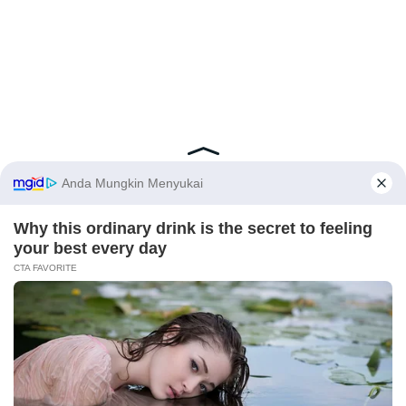
Latest Posts
Viral Mahasiswi FKM Undana Diduga
Depresi Usai Sidang Skripsi Berulang Kali
Tertunda
X
Berita Viral
0