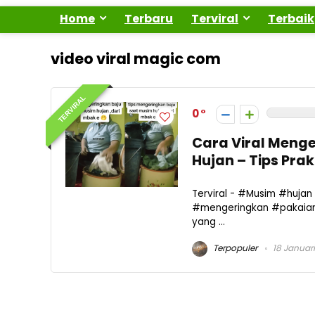
Home
Terbaru
Terviral
Terbaik
video viral magic com
TERVIRAL
0
Cara Viral Meng
Hujan – Tips Pra
Terviral - #Musim #huja
#mengeringkan #pakaian 
yang ...
Terpopuler
18 Januar