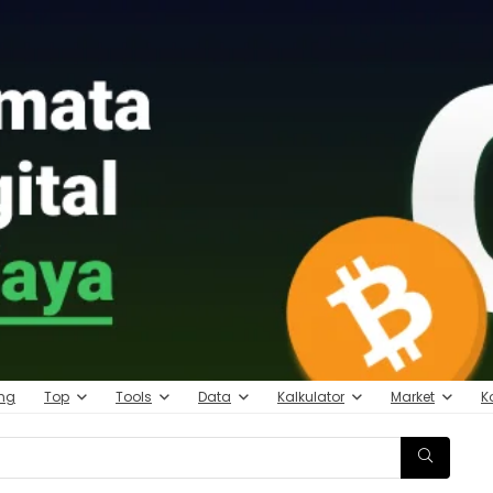
ing
Top
Tools
Data
Kalkulator
Market
K