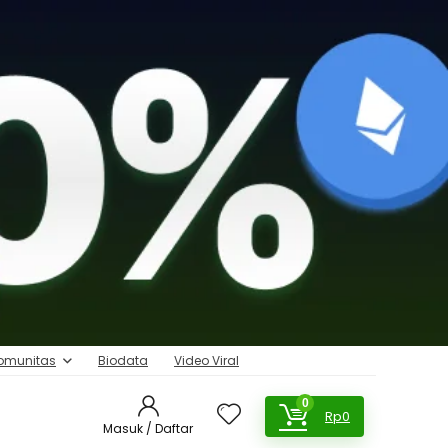
omunitas
Biodata
Video Viral
0
Rp
0
Masuk / Daftar