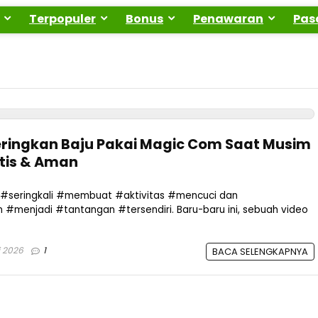
Terpopuler
Bonus
Penawaran
Pas
eringkan Baju Pakai Magic Com Saat Musim
ktis & Aman
n #seringkali #membuat #aktivitas #mencuci dan
#menjadi #tantangan #tersendiri. Baru-baru ini, sebuah video
i 2026
1
BACA SELENGKAPNYA